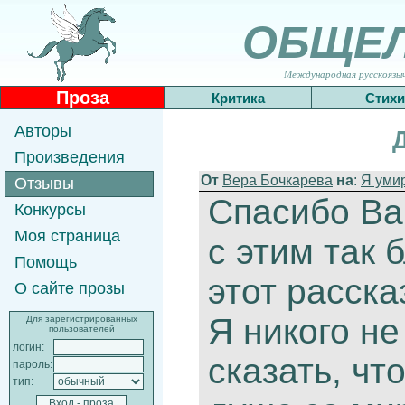
ОБЩЕ
Международная русскоязычн
Проза
Критика
Стихи
Авторы
Произведения
От
Вера Бочкарева
на
:
Я умир
Отзывы
Спасибо Ва
Конкурсы
Моя страница
с этим так 
Помощь
этот расска
О сайте прозы
Я никого не
Для зарегистрированных
пользователей
логин:
сказать, чт
пароль:
тип: