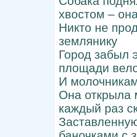
Собака подня
хвостом – он
Никто не про
землянику
Город забыл 
площади вел
И молочникам
Она открыла 
каждый раз с
Заставленну
баночками с 