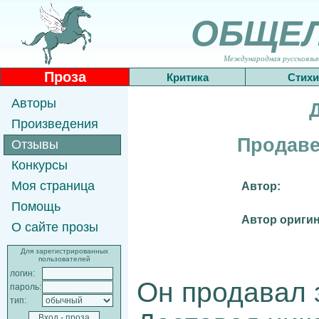
ОБЩЕ
Международная русскоязычн
Проза
Критика
Стихи
Авторы
Произведения
Продаве
Отзывы
Конкурсы
Моя страница
Автор:
Помощь
Автор оригин
О сайте прозы
Для зарегистрированных
пользователей
логин:
Он продавал
пароль:
тип: