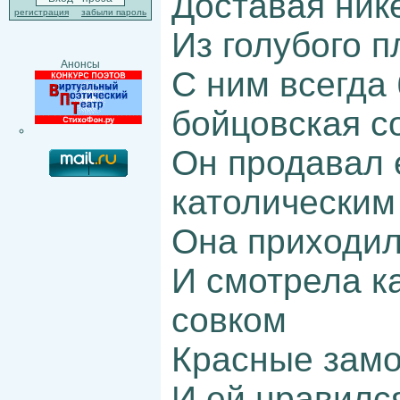
Доставая ник
регистрация
забыли пароль
Из голубого 
Анонсы
С ним всегда
бойцовская с
Он продавал 
католическим
Она приходил
И смотрела к
совком
Красные зам
И ей нравилс