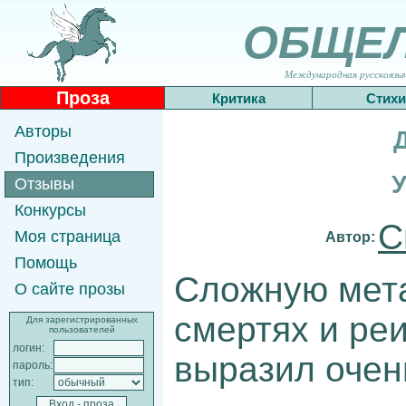
ОБЩЕ
Международная русскоязычн
Проза
Критика
Стихи
Авторы
Произведения
У
Отзывы
Конкурсы
С
Моя страница
Автор:
Помощь
Сложную мет
О сайте прозы
смертях и ре
Для зарегистрированных
пользователей
логин:
выразил очень
пароль:
тип: