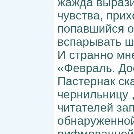
жажда выраз
чувства, прих
попавшийся о
вспарывать ш
И странно мне
«Февраль. До
Пастернак ск
чернильницу ,
читателей за
обнаруженной
рифмованной 