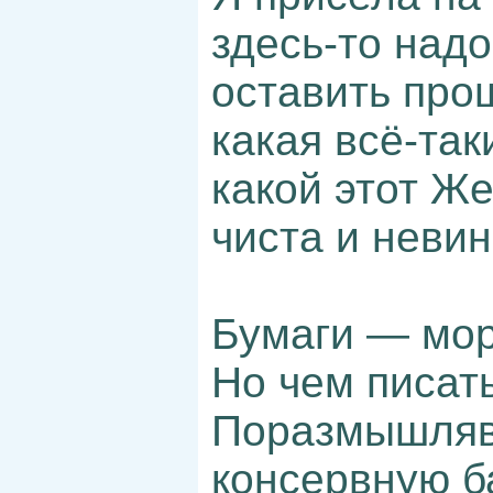
здесь-то надо
оставить про
какая всё-так
какой этот Же
чиста и невин
Бумаги — мор
Но чем писат
Поразмышляв,
консервную б