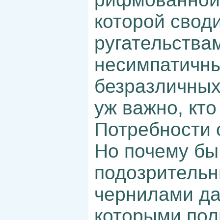
которой свод
ругательствам
несимпатичны
безразличных
уж важно, кто
Потребности 
Но почему бы
подозритель
чернилами дав
которыми пол