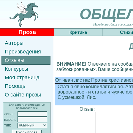
ОБЩЕ
Международная русскоязычн
Проза
Критика
Стихи
Авторы
Произведения
Отзывы
ВНИМАНИЕ!
Отвечаете на сообще
Конкурсы
заблокированных. Ваше сообщение
Моя страница
От
иван лис
на
:
Против христианс
Помощь
Статья явно компиллятивная. Авт
ворованное - и статьи и чужие ф
О сайте прозы
С усмешкой. Лис.
Для зарегистрированных
пользователей
Отзыв:
логин:
пароль:
тип: