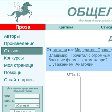
ОБЩЕ
Международная русскоязычн
Проза
Критика
Стихи
Авторы
Произведения
От
гаркави
на
:
Модератор. Права д
Отзывы
Владимир! Прочитал с огромным 
Конкурсы
большие формы в этом жанре?
С уважением, Анатолий
Моя страница
Помощь
Отзыв:
О сайте прозы
Для зарегистрированных
пользователей
логин:
пароль:
тип: