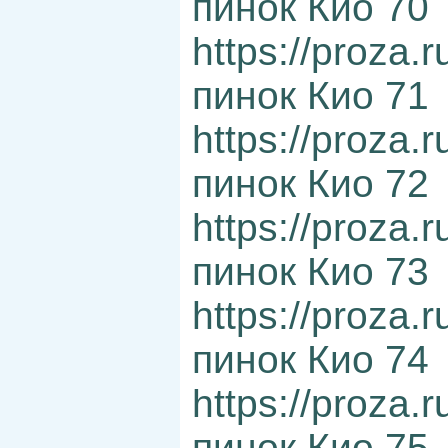
пинок Кио 70
https://proza.
пинок Кио 71
https://proza.
пинок Кио 72
https://proza.
пинок Кио 73
https://proza.
пинок Кио 74
https://proza.
пинок Кио 75