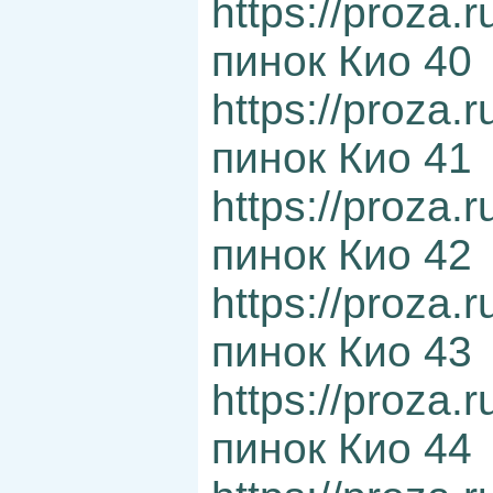
https://proza.
пинок Кио 40
https://proza.
пинок Кио 41
https://proza.
пинок Кио 42
https://proza.
пинок Кио 43
https://proza.
пинок Кио 44