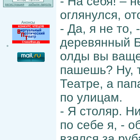
- На себя! – 
регистрация
забыли пароль
оглянулся, от
Анонсы
- Да, я не то,
деревянный Б
олды вы ваще,
пашешь? Ну, ти
Театре, а па
по улицам.
- Я столяр. Н
по себе я, - 
взялся за руб