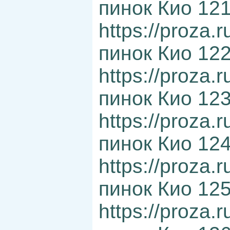
пинок Кио 12
https://proza.
пинок Кио 12
https://proza.
пинок Кио 12
https://proza.
пинок Кио 12
https://proza.
пинок Кио 12
https://proza.