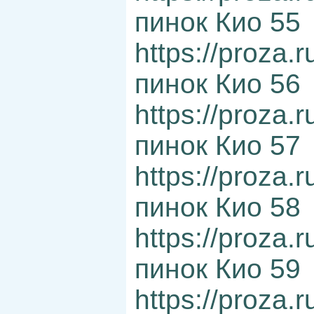
пинок Кио 55
https://proza.
пинок Кио 56
https://proza.
пинок Кио 57
https://proza.
пинок Кио 58
https://proza.
пинок Кио 59
https://proza.