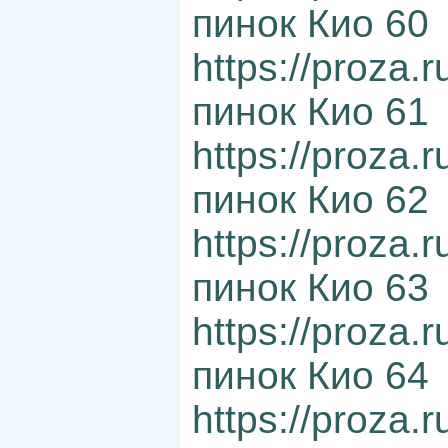
пинок Кио 60
https://proza.
пинок Кио 61
https://proza.
пинок Кио 62
https://proza.
пинок Кио 63
https://proza.
пинок Кио 64
https://proza.