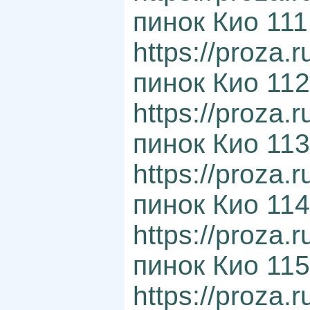
пинок Кио 111
https://proza.
пинок Кио 112
https://proza.
пинок Кио 113
https://proza.
пинок Кио 114
https://proza.
пинок Кио 115
https://proza.