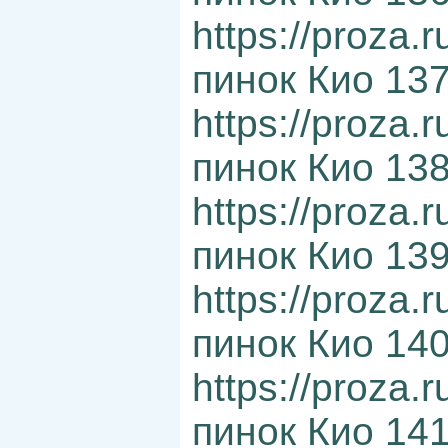
https://proza.
пинок Кио 13
https://proza.
пинок Кио 13
https://proza.
пинок Кио 13
https://proza.
пинок Кио 14
https://proza.
пинок Кио 14