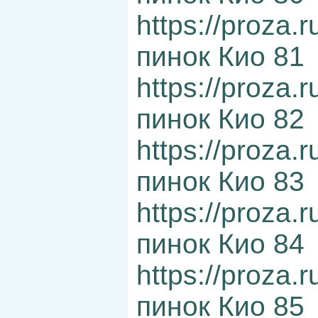
https://proza.
пинок Кио 81
https://proza.
пинок Кио 82
https://proza.
пинок Кио 83
https://proza.
пинок Кио 84
https://proza.
пинок Кио 85