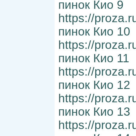
пинок Кио 9
https://proza.
пинок Кио 10
https://proza.
пинок Кио 11
https://proza.
пинок Кио 12
https://proza.
пинок Кио 13
https://proza.