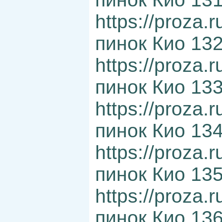
https://proza.
пинок Кио 13
https://proza.
пинок Кио 13
https://proza.
пинок Кио 13
https://proza.
пинок Кио 13
https://proza.
пинок Кио 13