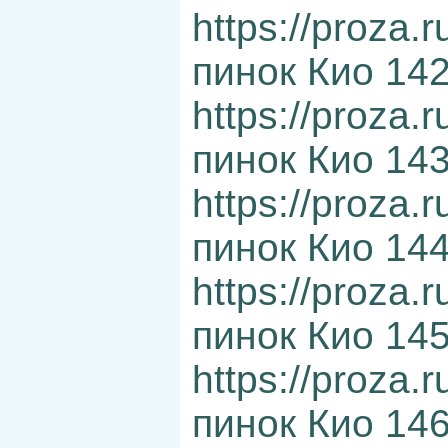
https://proza.
пинок Кио 14
https://proza.
пинок Кио 14
https://proza.
пинок Кио 14
https://proza.
пинок Кио 14
https://proza.
пинок Кио 14