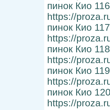
пинок Кио 116
https://proza.
пинок Кио 117
https://proza.
пинок Кио 118
https://proza.
пинок Кио 119
https://proza.
пинок Кио 12
https://proza.