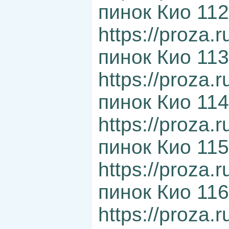
пинок Кио 112
https://proza.
пинок Кио 113
https://proza.
пинок Кио 114
https://proza.
пинок Кио 115
https://proza.
пинок Кио 116
https://proza.