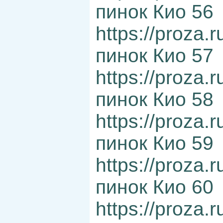
пинок Кио 56
https://proza.
пинок Кио 57
https://proza.
пинок Кио 58
https://proza.
пинок Кио 59
https://proza.
пинок Кио 60
https://proza.