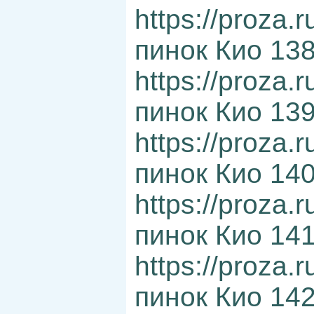
https://proza.
пинок Кио 13
https://proza.
пинок Кио 13
https://proza.
пинок Кио 14
https://proza.
пинок Кио 14
https://proza.
пинок Кио 14