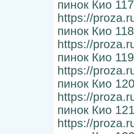
пинок Кио 117
https://proza.
пинок Кио 118
https://proza.
пинок Кио 119
https://proza.
пинок Кио 12
https://proza.
пинок Кио 12
https://proza.