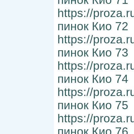
https://proza.
пинок Кио 72
https://proza.
пинок Кио 73
https://proza.
пинок Кио 74
https://proza.
пинок Кио 75
https://proza.
пинок Кио 76