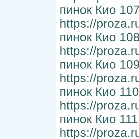
пинок Кио 10
https://proza.
пинок Кио 10
https://proza.
пинок Кио 10
https://proza.
пинок Кио 110
https://proza.
пинок Кио 111
https://proza.