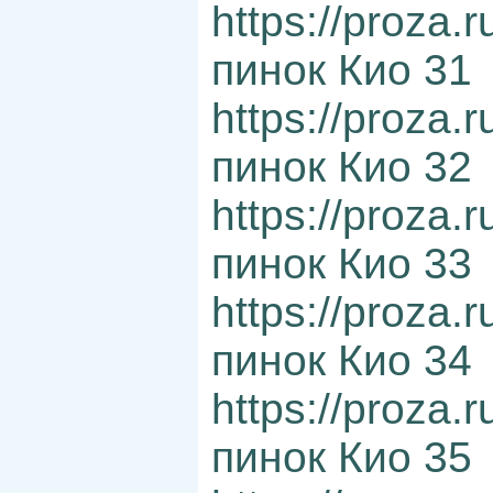
https://proza.
пинок Кио 31
https://proza.
пинок Кио 32
https://proza.
пинок Кио 33
https://proza.
пинок Кио 34
https://proza.
пинок Кио 35