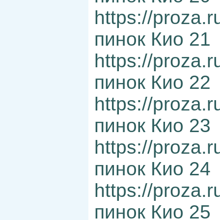
https://proza.
пинок Кио 21
https://proza.
пинок Кио 22
https://proza.
пинок Кио 23
https://proza.
пинок Кио 24
https://proza.
пинок Кио 25