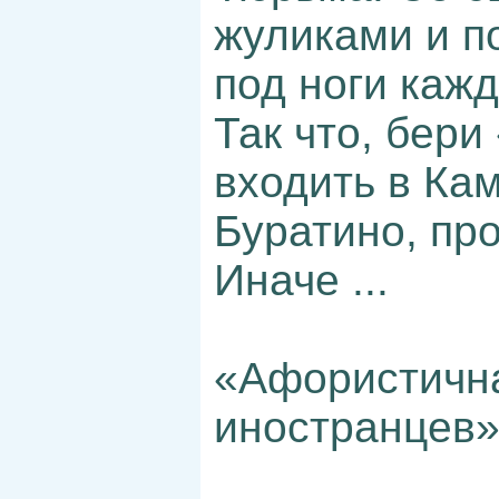
жуликами и п
под ноги каж
Так что, бери
входить в Ка
Буратино, пр
Иначе ...
«Афористична
иностранцев