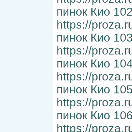
пинок Кио 10
https://proza.
пинок Кио 10
https://proza.
пинок Кио 10
https://proza.
пинок Кио 10
https://proza.
пинок Кио 10
https://proza.