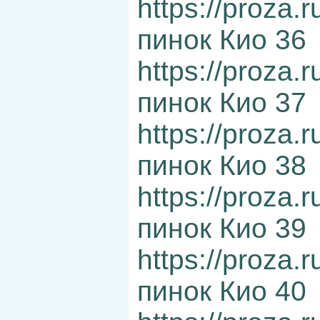
https://proza.
пинок Кио 36
https://proza.
пинок Кио 37
https://proza.
пинок Кио 38
https://proza.
пинок Кио 39
https://proza.
пинок Кио 40