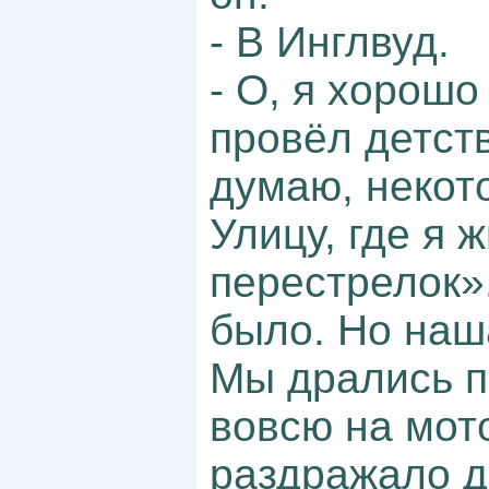
- В Инглвуд.
- О, я хорошо
провёл детств
думаю, некот
Улицу, где я
перестрелок».
было. Но наш
Мы дрались п
вовсю на мото
раздражало др