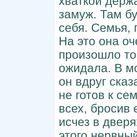
хваткой держа
замуж. Там б
себя. Семья, 
На это она о
произошло то
ожидала. В м
он вдруг сказ
не готов к се
всех, бросив 
исчез в дверя
этого нервны