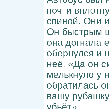
почти вплотну
спиной. Они 
Он быстрым ш
она догнала е
обернулся и 
неё. «Да он с
мелькнуло у н
обратилась он
вашу рубашку
убьёт».