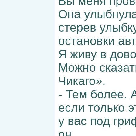
Вы меня прово
Она улыбнула
стерев улыбк
остановки авт
Я живу в дов
Можно сказат
Чикаго».
- Тем более. 
если только 
у вас под гр
он.