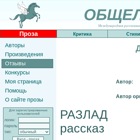
ОБЩЕ
Международная русскоязычн
Проза
Критика
Стихи
Авторы
Произведения
Отзывы
Конкурсы
Моя страница
Автор:
Помощь
Автор ор
О сайте прозы
РАЗЛАД
Для зарегистрированных
пользователей
логин:
рассказ
пароль:
тип: