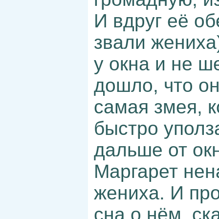
И вдруг её об
звали жениха
у окна и не ш
дошло, что он
самая змея, к
быстро уполз
дальше от ок
Маргарет нен
жениха. И пр
сна о нём, ск