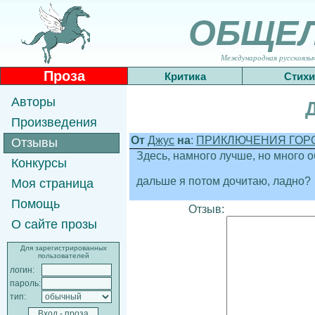
ОБЩЕ
Международная русскоязычн
Проза
Критика
Стихи
Авторы
Произведения
От
Джус
на
:
ПРИКЛЮЧЕНИЯ ГОРО
Отзывы
Здесь, намного лучше, но много о
Конкурсы
дальше я потом дочитаю, ладно?
Моя страница
Помощь
Отзыв:
О сайте прозы
Для зарегистрированных
пользователей
логин:
пароль:
тип: