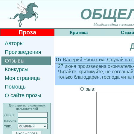
ОБЩЕ
Международная русскоязычн
Проза
Критика
Стихи
Авторы
Произведения
От
Валерий Рябых
на
:
Случай на с
Отзывы
27 июня произведена окончательна
Конкурсы
Читайте, критикуйте, не соглашай
только благодарен, господа читате
Моя страница
Помощь
Отзыв:
О сайте прозы
Для зарегистрированных
пользователей
логин:
пароль:
тип: