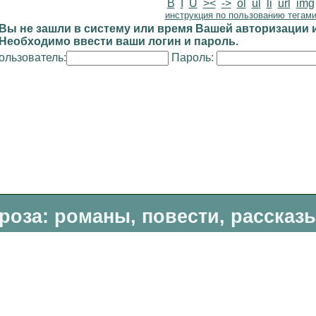
B
I
U
><
->
ol
ul
li
url
img
инструкция по пользованию тегам
Вы не зашли в систему или время Вашей авторизации и
Необходимо ввести ваши логин и пароль.
ользователь:
Пароль:
роза: романы, повести, рассказ