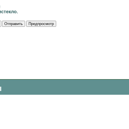
и
стекло.
ы