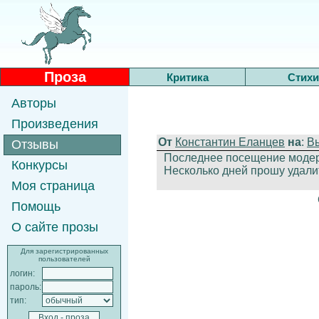
Проза
Критика
Стихи
Авторы
Произведения
От
Константин Еланцев
на
:
В
Отзывы
Последнее посещение модера
Конкурсы
Несколько дней прошу удали
Моя страница
Помощь
О сайте прозы
Для зарегистрированных
пользователей
логин:
пароль:
тип: