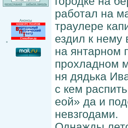
городке на бе
регистрация
забыли пароль
работал на 
Анонсы
траулере кап
ездил к нему 
на янтарном п
прохладном м
ня дядька Ив
с кем распить
еой» да и по
невзгодами.
Однажды лето