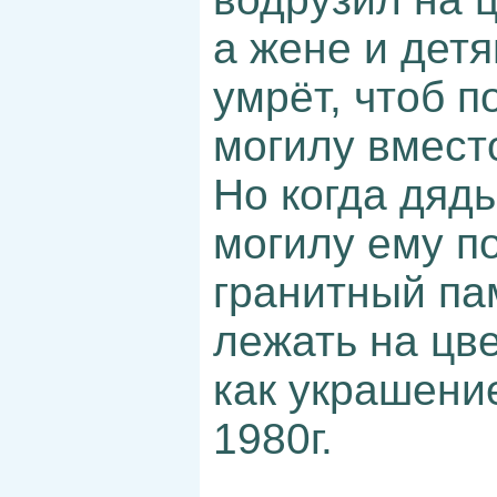
а жене и детя
умрёт, чтоб п
могилу вмест
Но когда дядь
могилу ему п
гранитный па
лежать на цв
как украшени
1980г.