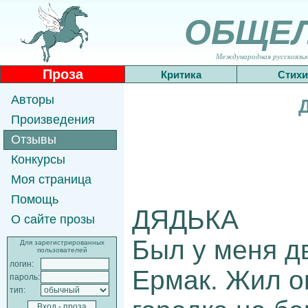
ОБЩЕ
Международная русскоязычн
Проза
Критика
Стихи
Авторы
Произведения
Отзывы
Конкурсы
Моя страница
Помощь
ДЯДЬКА
О сайте прозы
Был у меня д
Для зарегистрированных
пользователей
логин:
Ермак. Жил о
пароль:
тип: