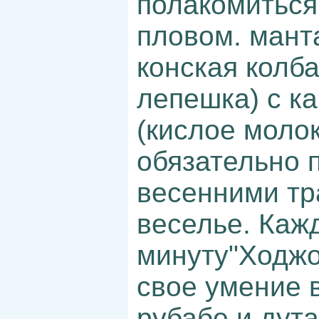
полакомиться
пловом. мант
конская колба
лепешка) с к
(кислое молок
обязательно 
весенними тр
веселье. Кажд
минуту"Ходжо
свое умение в
рубабе и дут