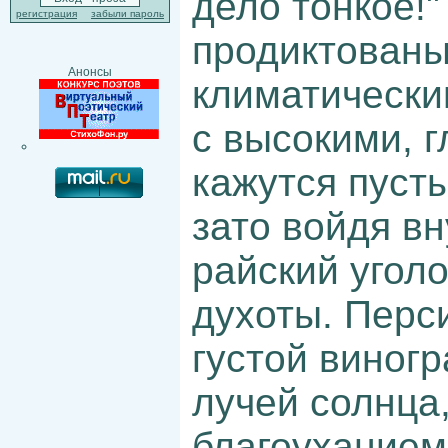
дело тонкое!
регистрация
забыли пароль
продиктованы
Анонсы
климатически
с высокими, 
кажутся пуст
зато войдя вн
райский уголо
духоты. Перс
густой виногр
лучей солнца
благоуханием,