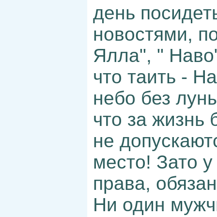
день посидет
новостями, п
Ялла", " Наво
что таить - На
небо без луны
что за жизнь
не допускаютс
место! Зато 
права, обяза
Ни один мужч