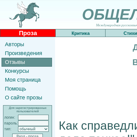
ОБЩЕ
Международная русскоязычн
Проза
Критика
Стихи
Авторы
Произведения
В
Отзывы
Конкурсы
Моя страница
Помощь
О сайте прозы
Для зарегистрированных
пользователей
логин:
Как справедли
пароль:
тип: