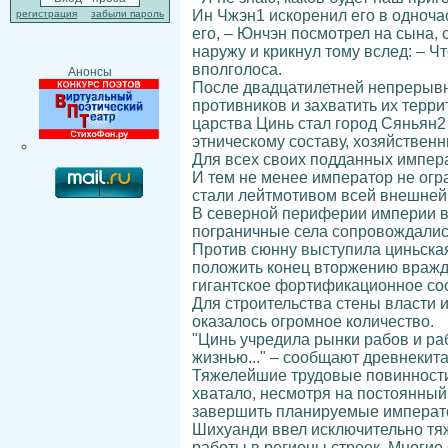
Ин Чжэн1 искоренил его в одноча
регистрация
забыли пароль
его, – Юнчэн посмотрел на сына, 
наружу и крикнул тому вслед: – 
вполголоса.
Анонсы
После двадцатилетней непрерывно
противников и захватить их терр
царства Цинь стал город Сяньян2
этническому составу, хозяйствен
Для всех своих подданных импер
И тем не менее император не огр
стали лейтмотивом всей внешней
В северной периферии империи в
пограничные села сопровождалис
Против сюнну выступила циньская
положить конец вторжению вражд
гигантское фортификационное соо
Для строительства стены власти 
оказалось огромное количество.
"Цинь учредила рынки рабов и ра
жизнью..." – сообщают древнекит
Тяжелейшие трудовые повинности 
хватало, несмотря на постоянный
завершить планируемые императо
Шихуанди ввел исключительно тя
работы в регионы строек. Многие 