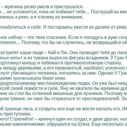
 – мужчина резко умолк и прислушался.
ко… не успокоятся, пока не поймают тебя… Послушай-ка мен
ежишь к реке, а я отвлеку их внимание.
позаботиться о себе. Я постараюсь увести их далеко от ре
ое сейчас – это твое спасение. Если я попадусь в руки сол
 сложнее… Поэтому, что бы ни случилось, не возвращайся об
я встретят наши люди – Кай и Лю. Они проводят тебя до ла
ых копыт и из тумана выросли фигуры всадников. У Гуан 
 подтолкнул юношу и побежал в противоположную сторону.
 между деревьями, а его провожатый, наоборот, усиленно 
илуэт убегающего человека, погнались за ним. Однако У Гуан
время прочесывала берег реки.
предполагаемому местонахождению лодки. Он уже был невд
всей своей ловкости и силе, Яну не хватило бы времени доб
 реке он стал бы отличной мишенью для лучников. Поэтому 
дном тумане, он смог бы оторваться от преследователей. 
й границе леса, а солдаты все еще не могли нагнать его. 
ь преступника.
него! Стреляйте! – крикнул один из солдат, и двое других, н
зными наконечниками, обрушился на Шэна. Еще несколько ш