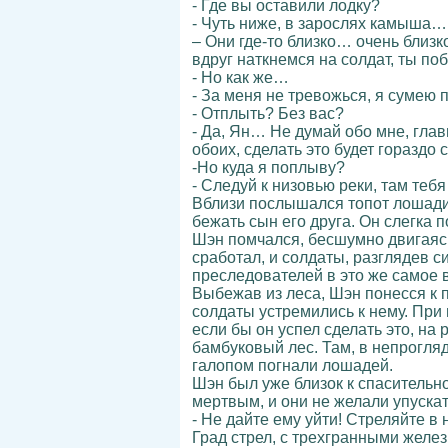
- Где вы оставили лодку?
- Чуть ниже, в зарослях камыша…
– Они где-то близко… очень близ
вдруг наткнемся на солдат, ты поб
- Но как же…
- За меня не тревожься, я сумею 
- Отплыть? Без вас?
- Да, Ян… Не думай обо мне, главн
обоих, сделать это будет гораздо
-Но куда я поплыву?
- Следуй к низовью реки, там теб
Вблизи послышался топот лошадин
бежать сын его друга. Он слегка
Шэн помчался, бесшумно двигаясь
сработал, и солдаты, разглядев с
преследователей в это же самое 
Выбежав из леса, Шэн понесся к 
солдаты устремились к нему. При 
если бы он успел сделать это, на
бамбуковый лес. Там, в непрогля
галопом погнали лошадей.
Шэн был уже близок к спасительно
мертвым, и они не желали упускат
- Не дайте ему уйти! Стреляйте в 
Град стрел, с трехгранными желе