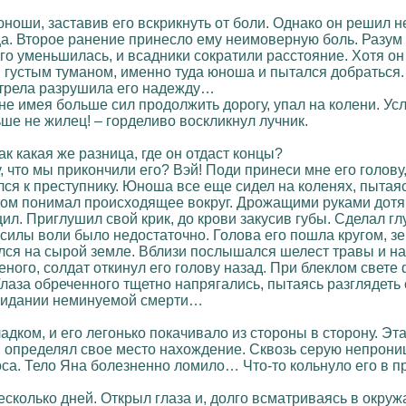
юноши, заставив его вскрикнуть от боли. Однако он решил 
а. Второе ранение принесло ему неимоверную боль. Разум 
го уменьшилась, и всадники сократили расстояние. Хотя он 
устым туманом, именно туда юноша и пытался добраться. 
 стрела разрушила его надежду…
, не имея больше сил продолжить дорогу, упал на колени. У
ьше не жилец! – горделиво воскликнул лучник.
ак какая же разница, где он отдаст концы?
, что мы прикончили его? Вэй! Поди принеси мне его голову,
ся к преступнику. Юноша все еще сидел на коленях, пытая
ом понимал происходящее вокруг. Дрожащими руками дотянул
ил. Приглушил свой крик, до крови закусив губы. Сделал г
силы воли было недостаточно. Голова его пошла кругом, зе
улся на сырой земле. Вблизи послышался шелест травы и н
ного, солдат откинул его голову назад. При блеклом свете
лаза обреченного тщетно напрягались, пытаясь разглядеть 
ожидании неминуемой смерти…
адком, и его легонько покачивало из стороны в сторону. Эта
м определял свое место нахождение. Сквозь серую непрониц
а. Тело Яна болезненно ломило… Что-то кольнуло его в пр
есколько дней. Открыл глаза и, долго всматриваясь в окруж