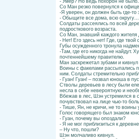
- Умер? Но ведь похорон не было.
Со Ман резко повернулся к офице
-Я уверен, он должен быть где-то 
- Обыщите все дома, всю округу…
Солдаты рассеялись по всей дере
подросткового возраста.
Со Ман, знавший каждого жителя 
- Нет! Его здесь нет! Где, где тво
Губы осужденного тронула надмен
-Там, где его никогда не найдут.
почтеннейшему правителю.
Ман заскрежетал зубами и кивнул
Воины с факелами рассыпались по 
ним. Солдаты стремительно прибл
- Гуан! Гуан! – позвал юноша в п
Стволы деревьев в лесу были еле
несла в себе невероятную и нео
Вбежав в лес, Шэн устремился в 
почувствовал на лице чью-то бол
- Тише, Ян, не кричи, не то воины
Голос говорящего был знаком юно
- Гуан, почему вы опоздали?
- Я не мог приблизиться к дерев
– Ну что, пошли?
Шэн молчаливо кивнул.