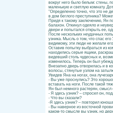
вокруг него было белым: стены, по
маленькую и светлую комнату. Дот
"Определенно точно, что это не д
в дом беглого преступника? Может
Придя к такому заключению, Ян п
балахон. Откинул одеяло и неуве
двери и попытался открыть ее, о
После нескольких неудачных попы
узника. Мысль о том, что спас его
видимому, эти люди не желали его
Оставив попытку выбраться из ко
находились серые ящики, раскра
видевший столь чудесных и, возм
изменилось. Теперь он был убежде
Внезапно дверь отворилась и в к
волосы, стянутые узлом на затылк
Увидев Яна на ногах, она лучезар
- Вы уже проснулись? Это хорошо,
вставать на ноги. После такой т
Ян был немного растерян, смысл е
- Я здесь узник? – спросил он, по
- Что вы сказали?
-Я здесь узник? – повторил юноша
- Вы наверное из восточной пров
каком-то смысле вы узник, но дер