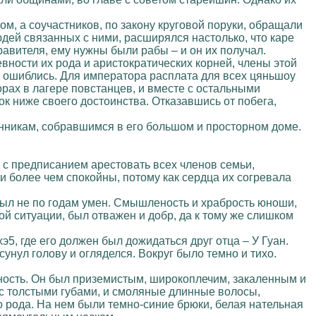
м, а соучастников, по закону круговой поруки, обращали
дей связанных с ними, расширялся настолько, что каре
авителя, ему нужны были рабы – и он их получал.
ности их рода и аристократических корней, члены этой
ни ошиблись. Для императора расплата для всех цяньшоу
горах в лагере повстанцев, и вместе с остальными
к ниже своего достоинства. Отказавшись от побега,
нникам, собравшимся в его большом и просторном доме.
 с предписанием арестовать всех членов семьи,
 более чем спокойны, потому как сердца их согревала
ыл не по годам умен. Смышленость и храбрость юноши,
й ситуации, был отважен и добр, да к тому же слишком
5, где его должен был дожидаться друг отца – У Гуан.
нул голову и огляделся. Вокруг было темно и тихо.
тность. Он был приземистым, широкоплечим, закаленным и
 с толстыми губами, и смоляные длинные волосы,
о рода. На нем были темно-синие брюки, белая нательная