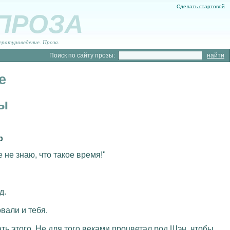
Сделать стартовой
 ПРОЗА
ературоведение. Проза.
Поиск по сайту прозы:
е
мы
р
 не знаю, что такое время!"
д.
вали и тебя.
ать этого. Не для того веками процветал род Шэн, чтобы