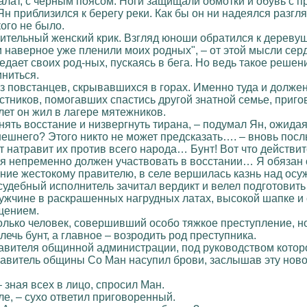
алат, с черным поясом. Ноги защищали обмотки и обувь с 
н приблизился к берегу реки. Как бы он ни надеялся разгл
кого не было.
зительный женский крик. Взгляд юноши обратился к деревуш
наверное уже пленили моих родных", – от этой мысли серд
редает своих род-ных, пускаясь в бега. Но ведь такое реше
иниться.
 из повстанцев, скрывавшихся в горах. Именно туда и долж
частников, помогавших спастись другой знатной семье, приг
 лет он жил в лагере мятежников.
нять восстание и низвергнуть тирана, – подумал Ян, ожидая
ешнего? Этого никто не может предсказать…. – вновь пос
от натравит их против всего народа… Бунт! Вот что действ
я непременно должен участвовать в восстании… Я обязан 
ние жестокому правителю, в селе вершилась казнь над осу
дебный исполнитель зачитал вердикт и велел подготовить и
жчине в раскрашенных нагрудных латах, высокой шапке и 
щением.
олько человек, совершивший особо тяжкое преступление, но
лечь бунт, а главное – возродить род преступника.
вителя общинной администрации, под руководством которог
авитель общины Со Ман насупил брови, заслышав эту ново
 зная всех в лицо, спросил Ман.
ле, – сухо ответил приговоренный.