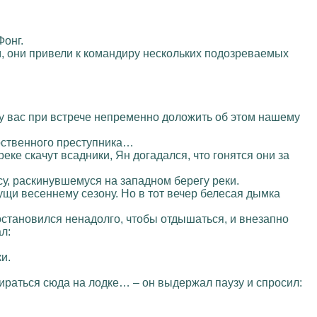
Фонг.
, они привели к командиру нескольких подозреваемых
ошу вас при встрече непременно доложить об этом нашему
арственного преступника…
еке скачут всадники, Ян догадался, что гонятся они за
есу, раскинувшемуся на западном берегу реки.
щи весеннему сезону. Но в тот вечер белесая дымка
остановился ненадолго, чтобы отдышаться, и внезапно
л:
и.
ираться сюда на лодке… – он выдержал паузу и спросил: