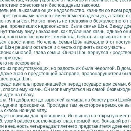
ветствии с жестоким и беспощадным законом.
дельцев, выказывающих недовольство, казнили со всем родо
х преступниками членов семей землевладельцев, а также лю
 группы сел. Но это ничуть не тревожило безжалостного пр
ев, проявивших недовольство, была семья Шэн. Ввиду древ
гнут такому виду наказания, как публичная казнь, однако о
ли, как и многие другие семейства, бежать и скрываться в 
я к восстанию. Но члены семьи Шэн находили этот поступо
и Шэн решили остаться и с честью принять свою участь…
воих сыновей, глава семьи Юнчэн Шэн вернулся к родстве
о прихода.
его не искоренить!
о из присутствующих, но радость их была недолгой. В дом,
 Даже зная о предстоящей расправе, правонарушители были
щее рода Шэн.
представитель провинившейся перед государством семьи, б
 спасли ему жизнь. Он мог выпутаться из самой безвыходно
 идти на плаху.
ла, Ян добрался до зарослей камыша на берегу реки Цзюйхэ
дании проводника. Просидев там некоторое время, он высу
ь сквозь ночную мглу.
будет невидим для проводника, Ян вышел на открытую мес
 узкий разрез светло-карих глаз, прямой нос, большой рот
яли внешность четырнадцатилетнего представителя древнег