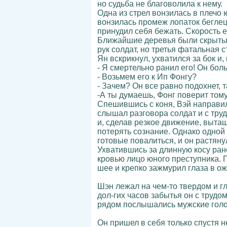
но судьба не благоволила к нему.
Одна из стрел вонзилась в плечо 
вонзилась промеж лопаток беглец
принудил себя бежать. Скорость е
Ближайшие деревья были скрыты г
рук солдат, но третья фатальная
Ян вскрикнул, ухватился за бок и
- Я смертельно ранил его! Он бол
- Возьмем его к Ип Фонгу?
- Зачем? Он все равно подохнет, т
-А ты думаешь, Фонг поверит тому
Спешившись с коня, Вэй направил
слышал разговора солдат и с труд
и, сделав резкое движение, вытащ
потерять сознание. Однако одной 
готовые повалиться, и он растян
Ухватившись за длинную косу ране
кровью лицо юного преступника. Г
шее и крепко зажмурил глаза в 
Шэн лежал на чем-то твердом и гл
дол-гих часов забытья он с трудо
рядом послышались мужские голос
Он пришел в себя только спустя н