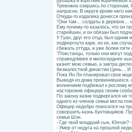
рубашка и короткий коричневый х
Тревожно озираясь по сторонам, Я
напрасно. В округе кроме него ни
Откуда-то издалека донесся прон
"Они там… солдаты в деревне… и 
Ему почему-то казалось, что он п
старейшин, и он обязан был подч
У Гуан, друг его отца, был одним
подвергнута каре, но их, как соу
сбежать оттуда, и уже более пяти
"Повстанцы, только они могут под
справедливее и милосерднее нын
казнят мою семью, а завтра десп
безжалостной династии Цинь… И 
Пока Ян Ли планировал свое мще
Выведя из дома провинившихся, су
волнением подбежал к рослому му
насторожив офицера своим сооб
По закону казни подвергался не т
одного из членов семьи могла пов
Офицер недобро покосился на пра
совершить казнь бунтовщиков. Пр
семьи Шэн.
- Где твой младший сын, Юнчэн? –
- Умер от недуга на прошлой неде