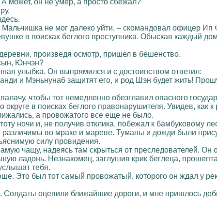
 А может, он не умер, а просто сбежал?
ру.
здесь.
 Мальчишка не мог далеко уйти, – скомандовал офицер Ип 
вушке в поисках беглого преступника. Обыскав каждый дом
деревни, произведя осмотр, пришел в бешенство.
й сын, Юнчэн?
ная улыбка. Он выпрямился и с достоинством ответил:
 Хуанди и Мэньнуна6 защитят его, и род Шэн будет жить! Пр
 палачу, чтобы тот немедленно обезглавил опасного госуд
округе в поисках беглого правонарушителя. Увидев, как к р
ижались, а провожатого все еще не было.
устоту ночи и, не получив отклика, побежал к бамбуковому л
 различимы во мраке и мареве. Туманы и дожди были прису
бъяснимую силу провидения.
самую чащу, надеясь там скрыться от преследователей. Он 
ьшую ладонь. Незнакомец, заглушив крик беглеца, прошепта
 услышат тебя.
ше. Это был тот самый провожатый, которого он ждал у рек
не. Солдаты оцепили ближайшие дороги, и мне пришлось доб