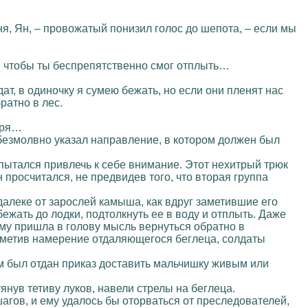
я, Ян, – провожатый понизил голос до шепота, – если мы
ки, чтобы ты беспрепятственно смог отплыть…
дат, в одиночку я сумею бежать, но если они пленят нас
ратно в лес.
геря…
безмолвно указал направление, в котором должен был
пытался привлечь к себе внимание. Этот нехитрый трюк
 просчитался, не предвидев того, что вторая группа
алеке от зарослей камыша, как вдруг заметившие его
ежать до лодки, подтолкнуть ее в воду и отплыть. Даже
ему пришла в голову мысль вернуться обратно в
Заметив намерение отдаляющегося беглеца, солдаты
Им был отдан приказ доставить мальчишку живым или
атянув тетиву луков, навели стрелы на беглеца.
агов, и ему удалось бы оторваться от преследователей,