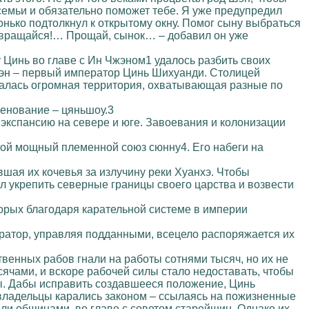
семьи и обязательно поможет тебе. Я уже предупредил
гонько подтолкнул к открытому окну. Помог сыну выбраться
возвращайся!… Прощай, сынок… – добавил он уже
Цинь во главе с Ин Чжэном1 удалось разбить своих
Чжэн – первый император Цинь Шихуанди. Столицей
залась огромная территория, охватывающая разные по
енование – цяньшоу.3
экспансию на севере и юге. Завоевания и колонизации
той мощный племенной союз сюнну4. Его набеги на
шая их кочевья за излучину реки Хуанхэ. Чтобы
 укрепить северные границы своего царства и возвести
орых благодаря карательной системе в империи
ератор, управляя подданными, всецело распоряжается их
венных рабов гнали на работы сотнями тысяч, но их не
ячами, и вскоре рабочей силы стало недоставать, чтобы
ы. Дабы исправить создавшееся положение, Цинь
владельцы карались законом – ссылаясь на пожизненные
али общинами, во главе с советом старейшин. Однако их