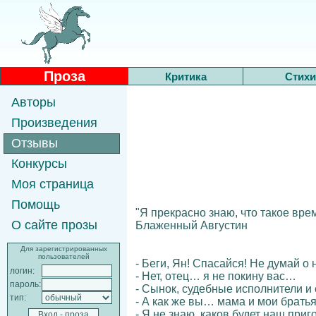
Проза
Критика
Стихи
Авторы
Произведения
Отзывы
Конкурсы
Моя страница
Помощь
"Я прекрасно знаю, что такое врем
О сайте прозы
Блаженный Августин
Для зарегистрированных
пользователей
- Беги, Ян! Спасайся! Не думай о
логин:
- Нет, отец… я не покину вас…
пароль:
- Сынок, судебные исполнители и 
тип:
- А как же вы… мама и мои брать
- Я не знаю, каков будет наш при