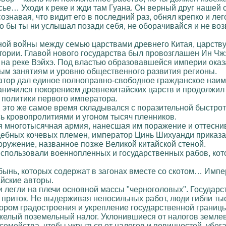
сье… Уходи к реке и жди там Гуана. Он верный друг нашей 
сознавая, что видит его в последний раз, обнял крепко и ле
Что бы ты ни услышал позади себя, не оборачивайся и не 
й войны между семью царствами древнего Китая, царству 
итории. Главой нового государства был провозглашен Ин 
 на реке Вэйхэ. Под властью образовавшейся империи ока
ным занятиям и уровню общественного развития регионы.
атор дал единое полноправно-свободное гражданское наим
аничился покорением древнекитайских царств и продолжил 
 политики первого императора.
 это же самое время складывался с поразительной быстро
ь кровопролитиями и угоном тысяч пленников.
 многотысячная армия, нанесшая им поражение и оттеснив
ебных кочевых племен, император Цинь Шихуанди приказал
ружение, названное позже Великой китайской стеной.
использовали военнопленных и государственных рабов, кот
бынь, которых содержат в загонах вместе со скотом… Имп
айские авторы.
легли на плечи основной массы "черноголовых". Государст
 приток. Не выдерживая непосильных работ, люди гибли тыс
ром градостроения и укрепление государственной границ
желый поземельный налог. Уклонившиеся от налогов земле
семейства, чтобы укрыться от налогов и повинностей, убег