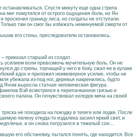
не останавливаться. Спустя минуту еще одна стрела
на миг помутился от острого ощущения боли, но Ян
и проскочил границу леса, но солдаты не отступали.
Только там он смог бы избежать неминуемой смерти от
слышав его стоны, преследователи остановились.
 – приказал старший из солдат.
сь усилием воли превозмочь мучительную боль. Он не
ся до стрелы, торчащей у него в боку, сжал ее в кулаке
лубокий вдох и приложил неимоверное усилие, чтобы не
мля убежала из-под ног, деревья накренились, будто
ад Яном выросла статная человеческая фигура.
 факелов Вэй всмотрелся в перепачканное грязью и
своего палача. Он почувствовал холодок меча на своей
 тряска не походила на поездку в телеге или лодке. После
аемую пелену откуда-то издалека засиял яркий свет, и
едплечье, и он снова погрузился в тяжелый сон…
авшую его обстановку, пытался понять, где находится. Все