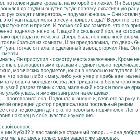
л, потолок и даже кровать, на которой он лежал. Ян был рас
ронулся до груди и ощутил тугую повязку, охватившую рану в
ело рук солдат императора, – подумал юноша. – Они хотели у
, это Гуан нашел меня в лесу и привез сюда? Вероятно, эт
однатужился и присел. И только сейчас заметил, что его 
ренно поднялся на ноги. Гладкий и скользкий пол, на кото
днако преграда не исчезла. Дверь была непривычной формы 
ток выбраться из комнаты, Шэн предположил, что дверь был
 У Гуан, тотчас отпала, и сделанный вывод огорчил Яна. Он не
 смерти.
мнаты, Ян приступил к осмотру места заключения. Кроме не
шенные разноцветными красками с удивительно переливающ
ожно, магических предметов, юноша невольно испугался. 
н, что попал либо к магу, либо уже умер и пребывает на не
омнату вошла молодая особа лет тридцати, в белом коротко
е, узкий разрез темных глаз, маленький носик и полные ярк
но улыбнулась, и ямочки заиграли на ее щеках.
 – проговорила она. Подошла к юноше и, взяв его за руку, 
яжелой операции доктор предписал вам постельный режим.
е слов не доходил до него, но невольно подчинился. Лег в
давив наконец в себе чувство изумления.
 свой вопрос.
инции Хубэй? У вас такой же странный говор… – она добро
жим мы вас здесь только ради вашего же здоровья.