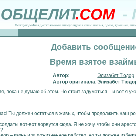
ОБЩЕЛИТ
.COM
-
Международная русскоязычная литературная сеть: поэзия, проза, критика, лит
Добавить сообщени
Время взятое взай
Автор:
Элизабет Тюдор
Автор оригинала:
Элизабет Тюдо
я, пока не думаю об этом. Но стоит задуматься – и вот я уже
 нас! Ты должен остаться в живых, чтобы продолжить наш ро
солдаты вот-вот ворвутся сюда. Я не хочу, чтобы они аресто
я?
говор – казнь или пожизненное рабство, но ты должен избеж