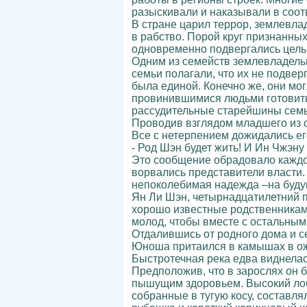
разыскивали и наказывали в соот
В стране царил террор, землевла
в рабство. Порой круг признанны
одновременно подвергались целые
Одним из семейств землевладельц
семьи полагали, что их не подвер
была единой. Конечно же, они мог
провинившимися людьми готовитьс
рассудительные старейшины семь
Проводив взглядом младшего из с
Все с нетерпением дожидались ег
- Род Шэн будет жить! И Ин Чжэну 
Это сообщение обрадовало каждог
ворвались представители власти.
непоколебимая надежда –на буду
Ян Ли Шэн, четырнадцатилетний 
хорошо известные родственникам,
молод, чтобы вместе с остальными
Отдалившись от родного дома и се
Юноша притаился в камышах в ожи
Быстротечная река едва виднелас
Предположив, что в зарослях он 
пышущим здоровьем. Высокий лоб,
собранные в тугую косу, составл