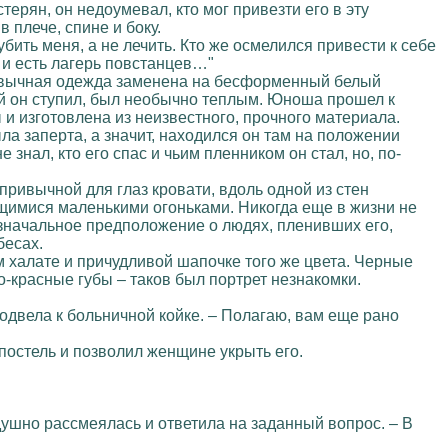
терян, он недоумевал, кто мог привезти его в эту
 плече, спине и боку.
бить меня, а не лечить. Кто же осмелился привести к себе
о и есть лагерь повстанцев…"
привычная одежда заменена на бесформенный белый
рый он ступил, был необычно теплым. Юноша прошел к
и изготовлена из неизвестного, прочного материала.
а заперта, а значит, находился он там на положении
 знал, кто его спас и чьим пленником он стал, но, по-
привычной для глаз кровати, вдоль одной из стен
имися маленькими огоньками. Никогда еще в жизни не
Изначальное предположение о людях, пленивших его,
бесах.
м халате и причудливой шапочке того же цвета. Черные
о-красные губы – таков был портрет незнакомки.
подвела к больничной койке. – Полагаю, вам еще рано
 постель и позволил женщине укрыть его.
душно рассмеялась и ответила на заданный вопрос. – В