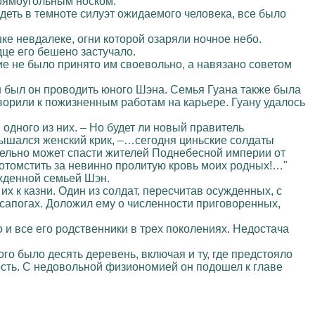
прямоугольным носком.
ядеть в темноте силуэт ожидаемого человека, все было
ке невдалеке, огни которой озаряли ночное небо.
це его бешено застучало.
ние не было принято им своевольно, а навязано советом
ен был он проводить юного Шэна. Семья Гуана также была
оворили к пожизненным работам на карьере. Гуану удалось
 одного из них. – Но будет ли новый правитель
лышался женский крик, –…сегодня циньские солдаты
ительно может спасти жителей Поднебесной империи от
отомстить за невинно пролитую кровь моих родных!…"
жденной семьей Шэн.
х к казни. Один из солдат, пересчитав осужденных, с
сапогах. Доложил ему о численности приговоренных,
 и все его родственники в трех поколениях. Недостача
о было десять деревень, включая и ту, где предстояло
сть. С недовольной физиономией он подошел к главе