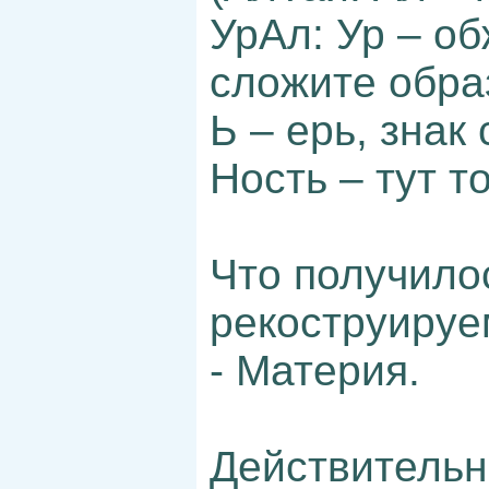
УрАл: Ур – об
сложите обра
Ь – ерь, знак
Ность – тут т
Что получило
рекоструируе
- Материя.
Действительн