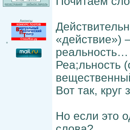
Почитаем сло
регистрация
забыли пароль
Анонсы
Действительно
«действие») 
реальность…
Реа;льность (
вещественный
Вот так, круг
Но если это о
слова?