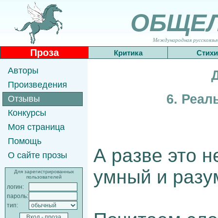
ОБЩЕ
Международная русскоязычн
Проза
Критика
Стихи
Авторы
Произведения
6. Реал
Отзывы
Конкурсы
Моя страница
Помощь
А разве это н
О сайте прозы
умный и разу
Для зарегистрированных
пользователей
логин:
пароль:
тип: