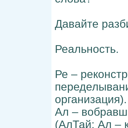
Давайте разб
Реальность.
Ре – реконстр
переделывание
организация).
Ал – вобравш
(АлТай: Ал – 