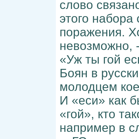
слово связано
этого набора
поражения. Хо
невозможно, 
«Уж ты гой е
Боян в русск
молодцем кое-
И «еси» как б
«гой», кто та
например в с