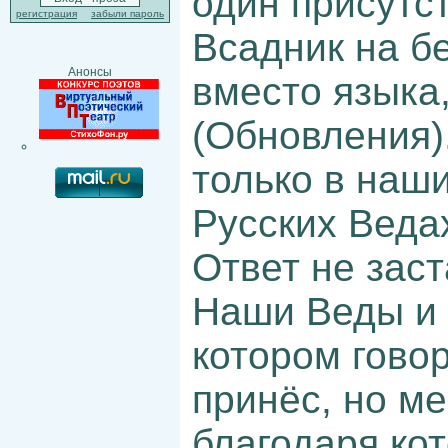
один присутс
регистрация
забыли пароль
Всадник на б
Анонсы
вместо языка
(Обновления)
только в наш
Русских Веда
Ответ не заст
Наши Веды и 
котором гово
принёс, но ме
благодаря ко