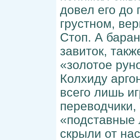
довел его до
грустном, ве
Стоп. А баран
завиток, такж
«золотое рун
Колхиду аргон
всего лишь и
переводчики,
«подставные
скрыли от на