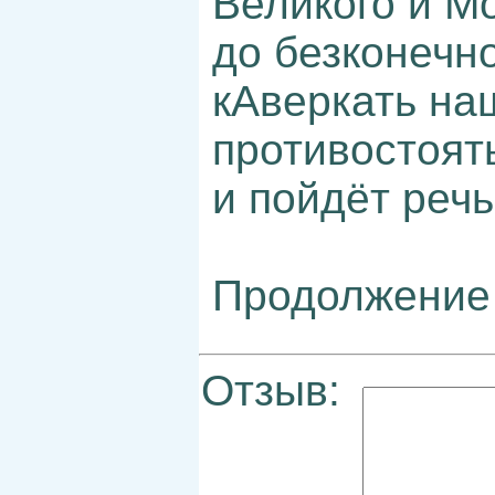
Великого и М
до безконечн
кАверкать на
противостоят
и пойдёт реч
Продолжение
Отзыв: