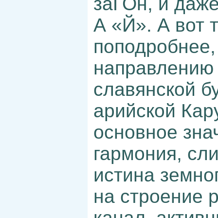
заГОн, и даж
А «Й». А вот 
поподробнее, 
направлению 
славянской бу
арийской Кар
основное зна
гармония, сли
истина земно
на строение 
канал, активн