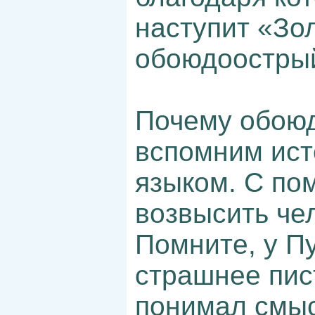
наступит «Зол
обоюдоострый
Почему обоюд
вспомним ист
языком. С по
возвысить чел
Помните, у П
страшнее пис
понимал смыс