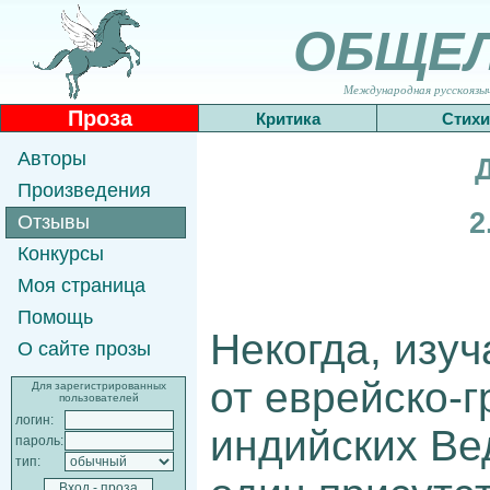
ОБЩЕ
Международная русскоязычн
Проза
Критика
Стихи
Авторы
Произведения
2
Отзывы
Конкурсы
Моя страница
Помощь
Некогда, изу
О сайте прозы
от еврейско-г
Для зарегистрированных
пользователей
логин:
индийских Ве
пароль:
тип: