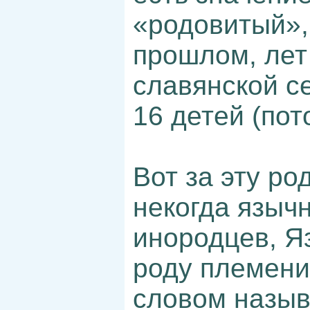
«родовитый»,
прошлом, лет
славянской с
16 детей (пот
Вот за эту ро
некогда языч
инородцев, Яз
роду племени
словом называ