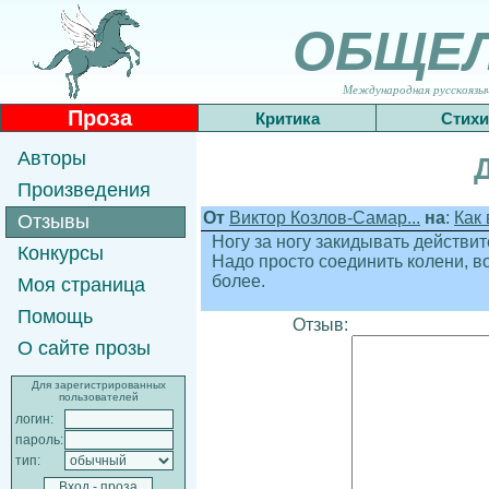
ОБЩЕ
Международная русскоязычн
Проза
Критика
Стихи
Авторы
Произведения
От
Виктор Козлов-Самар...
на
:
Как 
Отзывы
Ногу за ногу закидывать действи
Конкурсы
Надо просто соединить колени, во
более.
Моя страница
Помощь
Отзыв:
О сайте прозы
Для зарегистрированных
пользователей
логин:
пароль:
тип: