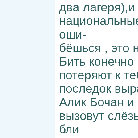
два лагеря),и
национальные
оши-
бёшься , это 
Бить конечно 
потеряют к те
последок выр
Алик Бочан и
вызовут слёз
бли