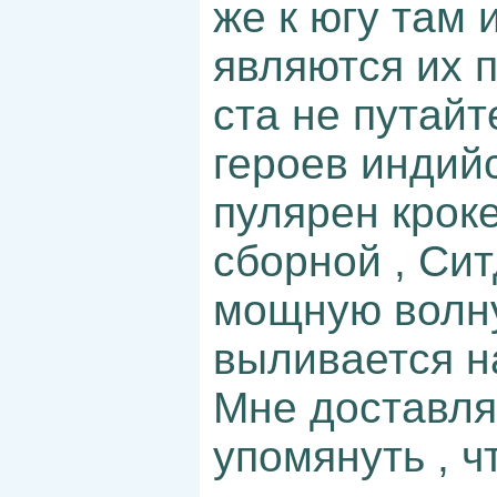
же к югу там и
являются их 
ста не путай
героев индийс
пулярен крок
сборной , Си
мощную волну
выливается н
Мне доставля
упомянуть , ч