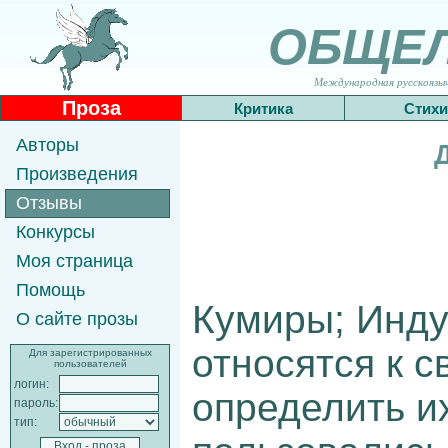
ОБЩЕ
Международная русскоязычн
Проза
Критика
Стихи
Авторы
Произведения
Отзывы
Конкурсы
Моя страница
Помощь
Кумиры; Инду
О сайте прозы
относятся к с
Для зарегистрированных
пользователей
логин:
определить и
пароль:
тип: