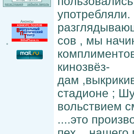
пользовались 
регистрация
забыли пароль
употребляли.
Анонсы
разглядывающ
сов , мы начи
комплиментов
кинозвёз-
дам ,выкрики
стадионе ; Шук
вольствием с
....это произ
пех....нашего