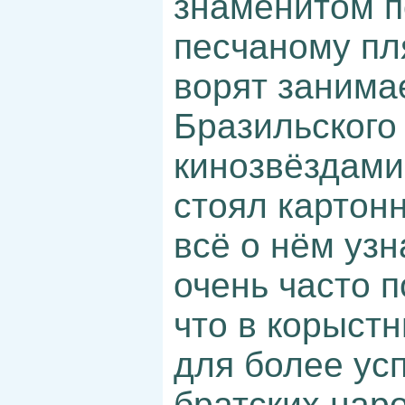
знаменитом п
песчаному пля
ворят занима
Бразильского
кинозвёздами
стоял картон
всё о нём узн
очень часто 
что в корыстн
для более ус
братских наро