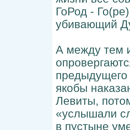
ГоРод - Го(ре
убивающий Д
А между тем 
опровергаютс
предыдущего 
якобы наказа
Левиты, пото
«услышали сл
в пустыне ум