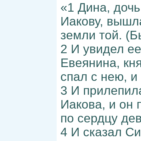
«1 Дина, дочь
Иакову, вышл
земли той. (Бы
2 И увидел е
Евеянина, кня
спал с нею, и
3 И прилепила
Иакова, и он
по сердцу де
4 И сказал С