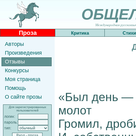
ОБЩЕ
Международная русскоязычн
Проза
Критика
Стихи
Авторы
Произведения
Отзывы
Конкурсы
Моя страница
Помощь
«Был день — 
О сайте прозы
молот
Для зарегистрированных
пользователей
логин:
Громил, дроб
пароль:
тип: