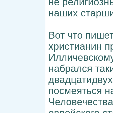
не религиозн
наших старши
Вот что пишет
христианин п
Илличевскому
набрался таки
двадцатидвух
посмеяться н
Человечества
еврейского ст