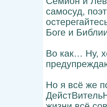
Семион и Лев
самосуд, поэ
остерегайтес
Боге и Библии
Во как… Ну, 
предупрежд
Но я всё же п
ДейстВительН
жизни всё со