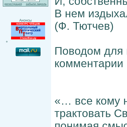
И, собственн
регистрация
забыли пароль
В нем издыха
Анонсы
(Ф. Тютчев)
Поводом для 
комментарии 
«… все кому 
трактовать С
понимая смыс