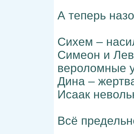
А теперь наз
Сихем – наси
Симеон и Лев
вероломные у
Дина – жертв
Исаак неволь
Всё предельн