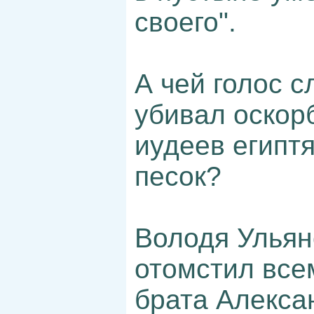
своего".
А чей голос 
убивал оскор
иудеев египтя
песок?
Володя Ульян
отомстил все
брата Алекса