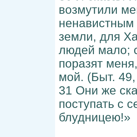
возмутили ме
ненавистным 
земли, для Х
людей мало; 
поразят меня,
мой. (Быт. 49, 
31 Они же ск
поступать с с
блудницею!»