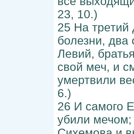
все выходящие
23, 10.)
25 На третий 
болезни, два
Левий, брать
свой меч, и с
умертвили вес
6.)
26 И самого 
убили мечом;
Сихемова и 