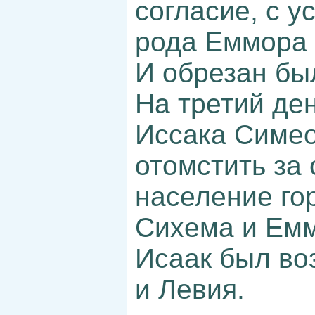
согласие, с у
рода Еммора 
И обрезан бы
На третий де
Иссака Симео
отомстить за 
население го
Сихема и Емм
Исаак был во
и Левия.