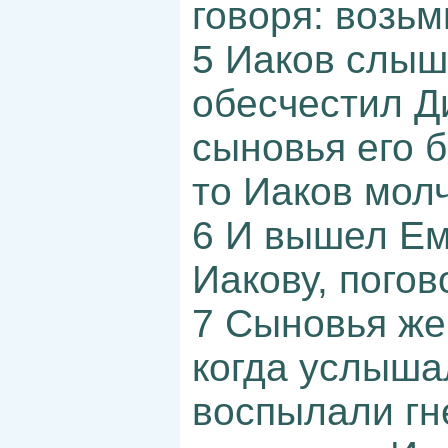
говоря: возьм
5 Иаков слыш
обесчестил Ди
сыновья его б
то Иаков молч
6 И вышел Ем
Иакову, погов
7 Сыновья же
когда услышал
воспылали гн