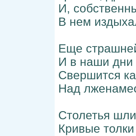
И, собственн
В нем издыха
Еще страшне
И в наши дни
Свершится ка
Над лженамес
Столетья шли
Кривые толк