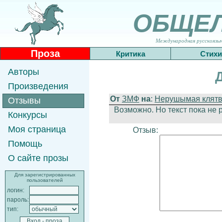
ОБЩЕ
Международная русскоязычн
Проза
Критика
Стихи
Авторы
Произведения
От
ЗМФ
на
:
Нерушымая клятва 
Отзывы
Возможно. Но текст пока не р
Конкурсы
Моя страница
Отзыв:
Помощь
О сайте прозы
Для зарегистрированных
пользователей
логин:
пароль:
тип: