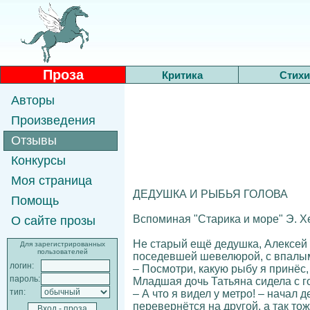
Проза
Критика
Стихи
Авторы
Произведения
Отзывы
Конкурсы
Моя страница
ДЕДУШКА И РЫБЬЯ ГОЛОВА
Помощь
Вспоминая "Старика и море" Э. Х
О сайте прозы
Не старый ещё дедушка, Алексей 
Для зарегистрированных
пользователей
поседевшей шевелюрой, с впалым
логин:
– Посмотри, какую рыбу я принёс
пароль:
Младшая дочь Татьяна сидела с 
тип:
– А что я видел у метро! – начал
перевернётся на другой, а так тож