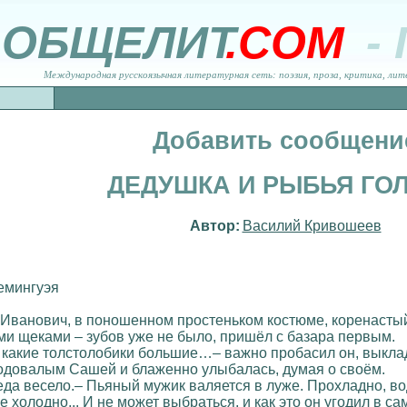
ОБЩЕЛИТ
.COM
-
Международная русскоязычная литературная сеть: поэзия, проза, критика, лит
Добавить сообщени
ДЕДУШКА И РЫБЬЯ ГО
Автор:
Василий Кривошеев
емингуэя
Иванович, в поношенном простеньком костюме, коренастый –
и щеками – зубов уже не было, пришёл с базара первым.
, какие толстолобики большие…– важно пробасил он, выклад
годовалым Сашей и блаженно улыбалась, думая о своём.
 деда весело.– Пьяный мужик валяется в луже. Прохладно, во
е холодно... И не может выбраться, и как это он угодил в с