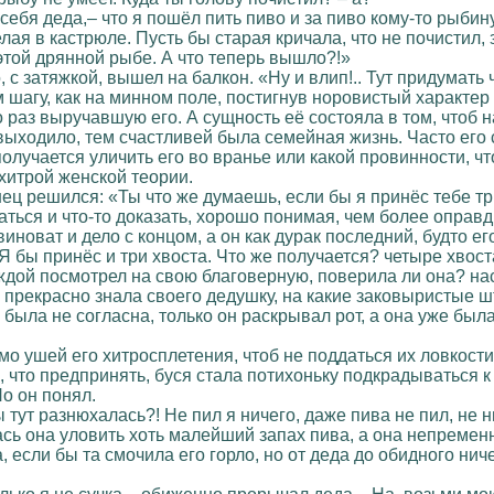
себя деда,– что я пошёл пить пиво и за пиво кому-то рыбину
лая в кастрюле. Пусть бы старая кричала, что не почистил,
этой дрянной рыбе. А что теперь вышло?!»
 с затяжкой, вышел на балкон. «Ну и влип!.. Тут придумать ч
 шагу, как на минном поле, постигнув норовистый характе
 раз выручавшую его. А сущность её состояла в том, чтоб н
 выходило, тем счастливей была семейная жизнь. Часто его с
 получается уличить его во вранье или какой провинности, ч
ехитрой женской теории.
ц решился: «Ты что же думаешь, если бы я принёс тебе три
даться и что-то доказать, хорошо понимая, чем более опра
 виноват и дело с концом, а он как дурак последний, будто 
 Я бы принёс и три хвоста. Что же получается? четыре хвост
деждой посмотрел на свою благоверную, поверила ли она? н
прекрасно знала своего дедушку, на какие заковыристые шт
ыла не согласна, только он раскрывал рот, а она уже была н
мо ушей его хитросплетения, чтоб не поддаться их ловкост
 что предпринять, буся стала потихоньку подкрадываться к 
Но он понял.
тут разнюхалась?! Не пил я ничего, даже пива не пил, не ню
лась она уловить хоть малейший запах пива, а она непреме
а, если бы та смочила его горло, но от деда до обидного ни