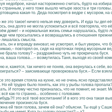
уя недоброе, начал настороженно считать, будто на избират
 странным, у него тоже вышло четыре хвоста и три головы.
ртовщина какая-то. Деда посмотрел в ведре с мусором, на с
то же это такое! ничего нельзя ему доверить. И куда ты дел е
ось, она долго не могла успокоиться и всё повторяла, что её
своём доме! – и нормальная жизнь семьи нарушалась, будто
ежде чем просыпались и возвращались в отношения прежни
е лишалась смысла.
ать, он и вправду виноват, не усмотрел, и был уверен, что б
онимаю,– повторял он, сидя на корточках перед мусорным в
 не брала голову? – раздражённо чуть не прокричала буся.
жна, ваша голова…– возмутилась Таня, выходя из своей ко
 и, кажется, так ничего не поняв, она вернулась к себе, во
поиграться? – заискивающе проворковала буся.– Если взяла, 
 это время стояла на кухне, но не очень ясно представляла
 Но ей трудно было понять, как это у рыбы голова пропала?!
ать. И потому честно призналась, что не помнит, не знает. 
 всё как-то странно... особенно с головами.
ибудь?!! это всё твоё воспитание! И в кого это она такая в
ключение произнесла буся.
ужна ей твоя голова, зачем ей она? объясни. Ты ещё у Сашк
рыбу не умеет. Куда ты голову почистил? – а?