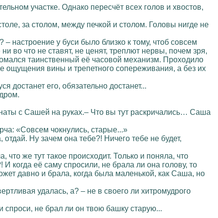
ельном участке. Однако пересчёт всех голов и хвостов,
толе, за столом, между печкой и столом. Головы нигде не
ё? – настроение у буси было близко к тому, чтоб совсем
 ни во что не ставят, не ценят, треплют нервы, почем зря,
 ломался таинственный её часовой механизм. Проходило
е ощущения вины и трепетного сопереживания, а без их
уся достанет его, обязательно достанет...
едром.
мнаты с Сашей на руках.– Что вы тут раскричались… Саша
рча: «Совсем чокнулись, старые...»
отдай. Ну зачем она тебе?! Ничего тебе не будет,
, что же тут такое происходит. Только и поняла, что
 И когда её саму спросили, не брала ли она голову, то
Может давно и брала, когда была маленькой, как Саша, но
ывертливая удалась, а? – не в своего ли хитромудрого
и спроси, не брал ли он твою башку старую...