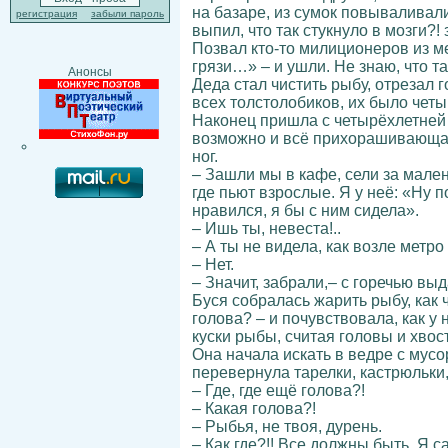
на базаре, из сумок повываливали
регистрация
забыли пароль
выпил, что так стукнуло в мозги?! з
Позвал кто-то милиционеров из ме
грязи…» – и ушли. Не знаю, что т
Анонсы
Деда стал чистить рыбу, отрезал 
всех толстолобиков, их было четы
Наконец пришла с четырёхлетней
возможно и всё прихорашивающаяс
ног.
– Зашли мы в кафе, сели за мален
где пьют взрослые. Я у неё: «Ну 
нравился, я бы с ним сидела».
– Ишь ты, невеста!..
– А ты не видела, как возле метр
– Нет.
– Значит, забрали,– с горечью вы
Буся собралась жарить рыбу, как 
голова? – и почувствовала, как у
куски рыбы, считая головы и хвост
Она начала искать в ведре с мусо
перевернула тарелки, кастрюльки,
– Где, где ещё голова?!
– Какая голова?!
– Рыбья, не твоя, дурень.
– Как где?!! Все должны быть. Я 