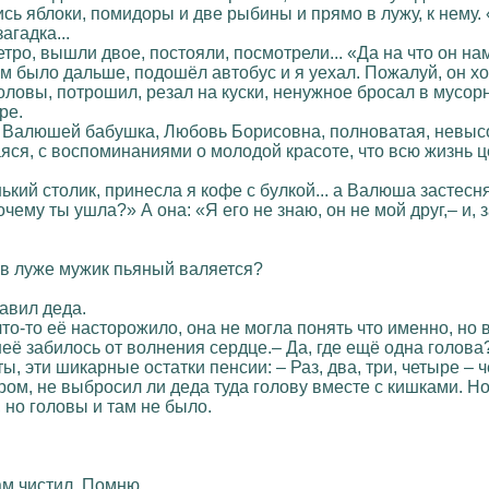
сь яблоки, помидоры и две рыбины и прямо в лужу, к нему. 
агадка...
тро, вышли двое, постояли, посмотрели... «Да на что он нам
ам было дальше, подошёл автобус и я уехал. Пожалуй, он хо
головы, потрошил, резал на куски, ненужное бросал в мусор
ре.
 Валюшей бабушка, Любовь Борисовна, полноватая, невысо
я, с воспоминаниями о молодой красоте, что всю жизнь ц
ький столик, принесла я кофе с булкой... а Валюша застесн
почему ты ушла?» А она: «Я его не знаю, он не мой друг,– и
о в луже мужик пьяный валяется?
давил деда.
что-то её насторожило, она не могла понять что именно, но
 неё забилось от волнения сердце.– Да, где ещё одна голов
ы, эти шикарные остатки пенсии: – Раз, два, три, четыре – ч
ром, не выбросил ли деда туда голову вместе с кишками. Н
 но головы и там не было.
сам чистил. Помню.