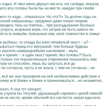
 отдал. И чёрт меня дёрнул чистить эту селёдку, лежала
 зато все головы были бы на месте, каждая при своём
его-то надо... отмазаться. Но что?!» За долгие годы он
р своей избранницы, придумал даже некую теорию
аводить тень на плетень... при разгадывании бусиных
упруга, искренне веря, что хитрее её быть никого не
тоб есть живьём, показывая ему своё главенство в семье
 рыбины, то откуда бы взял четвёртый хвост – а? –
вдываться перед его жёнушкой, тем больше будешь
его укусило наивреднейшее насекомое – муха
а я принёс – и один хвост принёс без головы?! Быть
астолько эти поразительные откровения показались ему
уки он способен, лишь бы запутать всё до
е согласна, пусть и не знала, с чем не согласна... не
и, всё же они произвели на неё необъяснимое действие и
нему всё ближе и ближе и принюхиваться... но незаметно,
хал. А она тут нюхает!..
нно учуяла бы тягучий, удушающий «аромат» целой пивной
чем не несло, кроме обычной его наглости, какую вдыхала