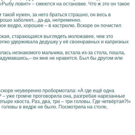
«Рыбу ловит» – смеются на остановке. Что ж это он такое
 такой нужен, за него браться страшно, он весь в
рошо заболеет... да-да, непременно.
ное ведро, хорошее – в кастрюлю. Вскоре он почистил
кая, старающаяся выглядеть моложавее, чем это
епко удерживала дедушку у её своенравных и капризных
ялась незнакомого мальчика, встала из-за стола, пошла,
, задумавшись,– он мне не нравится. Был бы другом или
 вскоре неуверенно пробормотала: «А где ещё одна
а? – уже громче проговорила она, разгребая нарезанные
етыре хвоста. Раз, два, три – три головы. Где четвёртая?!»
о головы в ведре не было. Посмотрела на столе,