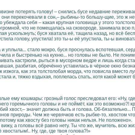
овизне потерять голову! – снились бусе недавние пережива
они перекочевали в сон,– рыбины-то большу-щие, это ж не 
то убеждала себя – какая крупная головища у этого толстоло
огромной, что не помещалась на сковороде, занимала всю п
лая ускользнуть; буся хватала её, тащила назад, но всё бе
тила голову, упустила! это ты-ы её упустила, ты-ы виноват
 и уплыла... стало мокро, буся проснулась вспотевшая, серд
ила и быстренько на кухню... но головы не было. Не понимая
чивать кастрюли, рыться в мусорном ведре и лишь когда ста
тавшая, разбитая, обречённо уставилась в чёрное окно безн
изжога, как эта толстолобая морда, что повисла вместо луны
стала и, тяжко вздыхая, поплелась спать, хотя какой может б
лые ему кошмары: грозный голос преследовал его: «Ну, где
 него горемычного головы и не поймёт, как это возможно?! кр
бий хвост,– значит должна быть и голова. Об-бязательно...
онов природы. Чем же червячков есть рыбке-то, хвостом что
 потому как хвосту без головы никак нельзя. Не положено».
вижу, а головы всё равно нету. Ты что же, мучитель, всю жи
востатым!.. Ну, где, где твоя голова?!»