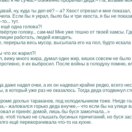
лько я не сучка,– обиженно прорычал деда.– На, возьми мо
вай, ну, куда ты дел её? – а? Хвост отрезал и мне показал,
ила. Если бы я украл, было бы и три хвоста, я бы не показа
о... тут.
я ещё одна голова?!
твёртую голову... сам-ма! Мне уже тошно от твоей хамсы. Где
илиции работать, людей изводить.
, перерыла весь мусор, высыпала его на пол, будто искала
 что их жарил?!
 вижу много жира, думал один жир, кишок совсем не было в
противно, я их выбросил. После войны в голодуху помню, ел 
 даже надел очки, а их он надевал крайне редко, всего неск
, в который уже раз не оказалось. Тогда деда отодвинул ст
 кроме дохлых тараканов, под холодильником тоже. Нигде г
,– жаловался горько деда внучке,– что если бы на улице в
говал и принёс домой, лишь бы буся замолчала...»
р, чтоб только не слышать бусиных причитаний, но буся зас
долго ещё переворачивала что-то на кухне.