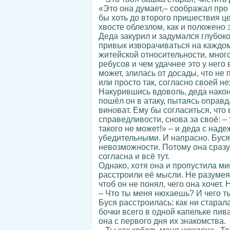
«Это она думает,– соображал про 
бы хоть до второго пришествия це
хвосте облезлом, как и положено 
Деда закурил и задумался глубоко,
привык изворачиваться на каждом
житейской относительности, много
ребусов и чем удачнее это у него
может, злилась от досады, что не
или просто так, согласно своей н
Накурившись вдоволь, деда наконе
пошёл он в атаку, пытаясь оправ
виноват. Ему бы согласиться, что
справедливости, снова за своё: –
такого не может!» – и деда с на
убедительными. И напрасно. Буся 
невозможности. Потому она сразу б
согласна и всё тут.
Однако, хотя она и пропустила ми
расстроили её мысли. Не разумея,
чтоб он не понял, чего она хочет. 
– Что ты меня нюхаешь? И чего ты 
Буся расстроилась: как ни стара
бочки всего в одной капельке пив
она с первого дня их знакомства.