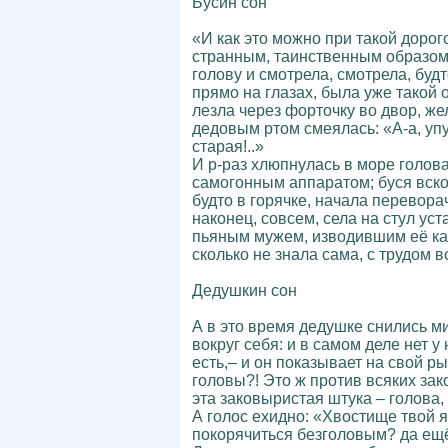
Бусин сон
«И как это можно при такой дорог
странным, таинственным образом 
голову и смотрела, смотрела, буд
прямо на глазах, была уже такой 
лезла через форточку во двор, же
дедовым ртом смеялась: «А-а, упус
старая!..»
И р-раз хлюпнулась в море голова
самогонным аппаратом; буся вскоч
будто в горячке, начала перевора
наконец, совсем, села на стул ус
пьяным мужем, изводившим её как 
сколько не знала сама, с трудом в
Дедушкин сон
А в это время дедушке снились ми
вокруг себя: и в самом деле нет у
есть,– и он показывает на свой ры
головы?! Это ж против всяких зак
эта заковыристая штука – голова,
А голос ехидно: «Хвостище твой я 
покорячиться безголовым? да ещё х