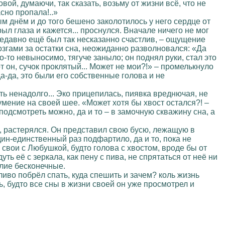
овой, думаючи, так сказать, возьму от жизни всё, что не
сно пропала!..»
м днём и до того бешено заколотилось у него сердце от
рыл глаза и кажется... проснулся. Вначале ничего не мог
 недавно ещё был так несказанно счастлив, – ощущение
озгами за остатки сна, неожиданно разволновался: «Да
о-то невыносимо, тягуче заныло; он поднял руки, стал это
вот он, сучок проклятый... Может не мои?!» – промелькнуло
да-да, это были его собственные голова и не
ть ненадолго... Эко прицепилась, пиявка вреднючая, не
умение на своей шее. «Может хотя бы хвост остался?! –
 подсмотреть можно, да и то – в замочную скважину сна, а
с, растерялся. Он представил свою бусю, лежащую в
 один-единственный раз подфартило, да и то, пока не
 свои с Любушкой, будто голова с хвостом, вроде бы от
уть её с зеркала, как пену с пива, не спрятаться от неё ни
илие бесконечные.
ливо побрёл спать, куда спешить и зачем? коль жизнь
сь, будто все сны в жизни своей он уже просмотрел и