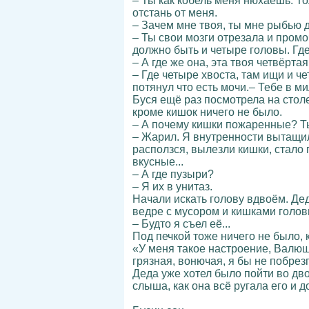
– Ты как кобель меня нюхаешь. То
отстань от меня.
– Зачем мне твоя, ты мне рыбью да
– Ты свои мозги отрезала и промоч
должно быть и четыре головы. Где-т
– А где же она, эта твоя четвёрта
– Где четыре хвоста, там ищи и че
потянул что есть мочи.– Тебе в м
Буся ещё раз посмотрела на столе
кроме кишок ничего не было.
– А почему кишки пожаренные? Ты
– Жарил. Я внутренности вытащил,
расползся, вылезли кишки, стало 
вкусные...
– А где пузыри?
– Я их в унитаз.
Начали искать голову вдвоём. Деда
ведре с мусором и кишками головы
– Будто я съел её...
Под печкой тоже ничего не было,
«У меня такое настроение, Валюша
грязная, вонючая, я бы не побрез
Деда уже хотел было пойти во дво
слыша, как она всё ругала его и 