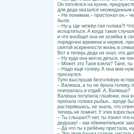
Он поплёлся на кухню, предчувств
для деда оказался неожиданным и
– Не понимаю,– простонал он,– че
было.
– Ну-у, где четвёр-тая голова?! Ч
испортиться. А когда такое случал
и что вообще! она не хозяйка в 
порядочно времени и нервов, пр
святой искренности жизнь в семь
Вот и теперь деда не знал, что дел
– Ну куда она могла деться, не п
– Может это Таня взяла? Таня, ты
– Надо ещё голову. А она мне ну
проснулся.
Тупо выслушав безголовую историю
– Валюша, а ты не брала голову, 
поигралась и отдай. А, Валюша?
Валюша потупила глазёнки, она все
пропала голова рыбья... вроде бы.
растерявшись, не знала, что отвеч
теперь не помнит. У этих взрослых
– Ты слышал?! нет, ты понял что-н
дедушку! – как обвинительное за
– Да что ты к ребёнку пристала, н
– Это твоя башка старая, чистить 