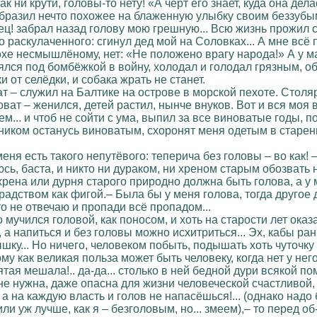
ак ни крути, головы-то нету! «А чёрт его знает, куда она де
образил нечто похожее на блаженную улыбку своим беззубым
ец! забрал назад голову мою грешную... Всю жизнь прожил с 
о раскулаченного: сгинул дед мой на Соловках... А мне всё
рохе несмышлёному, нет: «Не положено врагу народа!» А у 
ялся под бомбёжкой в войну, холодал и голодал грязным,
и от селёдки, и собака жрать не станет.
 – служил на Балтике на острове в морской пехоте. Столяр
ват – женился, детей растил, нынче внуков. Вот и вся моя 
... и чтоб не сойти с ума, выпил за все виноватые годы, по
ником останусь виноватым, схоронят меня одетым в старен
меня есть такого непутёвого: теперича без головы – во как!
сь, баста, и никто ни дураком, ни хреном старым обозвать н
хрена или дурня старого природно должна быть голова, а у ме
радством как фигой.– Была бы у меня голова, тогда другое де
то не отвечаю и пропади всё пропадом...
 мучился головой, как поносом, и хоть на старости лет ока
а напиться и без головы можно исхитриться... Эх, кабы рань
ку... Но ничего, человеком побыть, подышать хоть чуточку 
му как великая польза может быть человеку, когда нет у не
тая мешала!.. да-да... столько в ней бедной дури всякой по
не нужна, даже опасна для жизни человеческой счастливой, 
– а на каждую власть и голов не напасёшься!... (однако над
и уж лучше, как я – безголовым, но... змеем),– то перед об