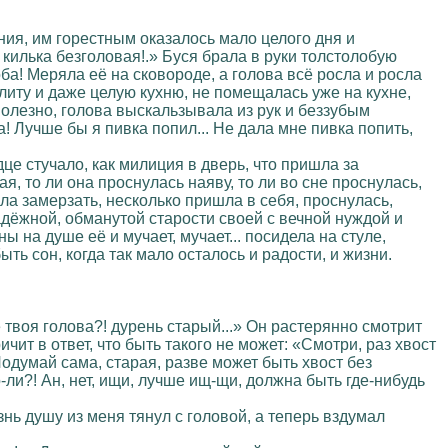
ния, им горестным оказалось мало целого дня и
килька безголовая!.» Буся брала в руки толстолобую
ба! Меряла её на сковороде, а голова всё росла и росла
литу и даже целую кухню, не помещалась уже на кухне,
сполезно, голова выскальзывала из рук и беззубым
а! Лучше бы я пивка попил... Не дала мне пивка попить,
це стучало, как милиция в дверь, что пришла за
, то ли она проснулась наяву, то ли во сне проснулась,
ла замерзать, несколько пришла в себя, проснулась,
адёжной, обманутой старости своей с вечной нуждой и
 на душе её и мучает, мучает... посидела на стуле,
ыть сон, когда так мало осталось и радости, и жизни.
 твоя голова?! дурень старый...» Он растерянно смотрит
ичит в ответ, что быть такого не может: «Смотри, раз хвост
 Подумай сама, старая, разве может быть хвост без
-ли?! Ан, нет, ищи, лучше ищ-щи, должна быть где-нибудь
знь душу из меня тянул с головой, а теперь вздумал