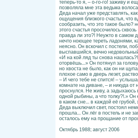
теперь-то я, – о-го-го! заживу и 
позволяла мне эта ведьма волосата
Деда начал уже представлять, ка
ощущения близкого счастья, что вд
сообразить, что это такое было? 
этого счастья просочилось сквозь
правда ли это?! Неужто в самом де
нечто ноющее тереть ладонями, как
неясно. Он вскочил с постели, поб
выспавшийся, вечно недовольный
«И на кой ляд ты снова нашлась?!
оторвёшь...» Он потянул за голов
но хвоста не было, как он ни щупа
плохое само в дверь лезет, раство
– И чего тебе не спится! – услыш
комнате на диване, – и никуда от 
проснулся. Не живу, а задыхаюсь 
одной рыбины, а что толку?!.» Он 
в каком сне... в каждой её грубо
Деда выключил свет, постоял немн
прошла... Он лёг в постель и не з
осталось ему на прощание от прож
Октябрь 1988; август 2006