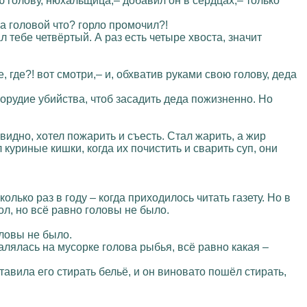
ю голову, нюхальщица,– добавил он в сердцах,– только
 а головой что? горло промочил?!
л тебе четвёртый. А раз есть четыре хвоста, значит
, где?! вот смотри,– и, обхватив руками свою голову, деда
 орудие убийства, чтоб засадить деда пожизненно. Но
идно, хотел пожарить и съесть. Стал жарить, а жир
куриные кишки, когда их почистить и сварить суп, они
олько раз в году – когда приходилось читать газету. Но в
ол, но всё равно головы не было.
оловы не было.
алялась на мусорке голова рыбья, всё равно какая –
тавила его стирать бельё, и он виновато пошёл стирать,