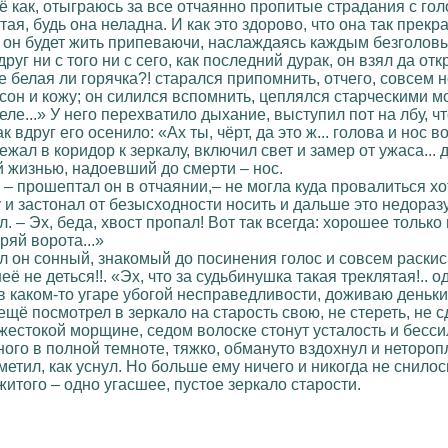
ещё как, отыграюсь за все отчаянно пропитые страдания с гол
я, будь она неладна. И как это здорово, что она так прекра
к он будет жить припеваючи, наслаждаясь каждым безголовы
руг ни с того ни с сего, как последний дурак, он взял да отк
не белая ли горячка?! старался припомнить, отчего, совсем
 сон и кожу; он силился вспомнить, цеплялся старческими м
ле...» У него перехватило дыхание, выступил пот на лбу, чт
 вдруг его осенило: «Ах ты, чёрт, да это ж... голова и нос 
ежал в коридор к зеркалу, включил свет и замер от ужаса... 
 жизнью, надоевший до смерти – нос.
 – прошептал он в отчаянии,– не могла куда провалиться хо
у и застонал от безысходности носить и дальше это недораз
л. – Эх, беда, хвост пропал! Вот так всегда: хорошее только
ряй ворота...»
ал он сонный, знакомый до посинения голос и совсем раски
неё не деться!!. «Эх, что за судьбинушка такая треклятая!..
в каком-то угаре убогой несправедливости, доживаю деньки
ещё посмотрел в зеркало на старость свою, не стереть, не сд
й, жестокой морщине, седом волоске стонут усталость и бесс
ого в полной темноте, тяжко, обмануто вздохнул и нетороп
аметил, как уснул. Но больше ему ничего и никогда не снило
итого – одно угасшее, пустое зеркало старости.