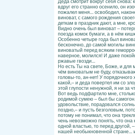
Деда смотрит вокруг себя снова: к
вдруг его странно осенило, он из
пожалел меня... освободил, након
виноват, с самого рождения своег
деткам в праздник дают, а мне, к
Видно очень был виноват – потер
поезда комок бумаги, а в нём кишк
Особенно четыре года был виноват
бесконечно, до самой могилы вино
виноватый перед всяким геморроем
наверное, молился! И даже покой
ржавые гвозди...
Но есть Ты на свете, Боже, и для 
чём виноватым не буду, отказываю
головы-то, ан-нет! У порядочного 
какой,– и деда повертел им со зло
этой глупости ненужной, я ни за ч
Вот ведь подфартило мне, столько
родимой сумею – был бы самогон, 
удовольствие, порадовался солныш
поздно,– и пусть безголовым, пото
потому не понимал, что она трекля
чень невозможно понять, что она 
одной властью, то перед другой, 
нашей необыкновенной стране... ил