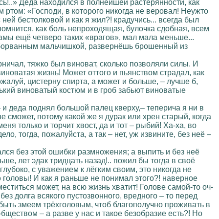
лась!..» Деда находился в полнейшей растерянности, как
 ртом: «Господи, в которого никогда не веровал! Неужто
ней бестолковой и как я жил?! крадучись... всегда был
 помнится, как боль непроходящая, булочка сдобная, всем
мамы ещё четверо таких «врагов», мал мала меньше...
 оборванным мальчишкой, развернёшь брошенный из
ничал, тяжко был виноват, сколько позволяли силы. И
виноватая жизнь! Может оттого и пьянством страдал, как
жалуй, цистерну спирта, а может и больше, – лучше б,
ький виноватый костюм и в гроб забьют виноватые
 – и деда поднял большой палец кверху,– теперича я ни в
е сможет, потому какой же я дурак или хрен старый, когда
ня только и торчит хвост, да и тот – рыбий! Ха-ха, во
ло, тогда, пожалуйста, а так – нет, уж извините, без неё –
зался без этой ошибки размножения; а выпить и без неё
ше, лет эдак тридцать назад!.. пожил бы тогда в своё
глубоко, с уважением к лёгким своим, это никогда не
го головы! И как я раньше не понимал этого?! наверное
меститься может, на всю жизнь хватит! Голове самой-то оч-
без долга всякого пустозвонного, вредного – то перед
о быть змеем трёхголовым, чтоб благополучно проживать в
-бществом – а разве у нас и такое безобразие есть?! Но