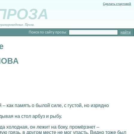
Сделать стартовой
 ПРОЗА
ературоведение. Проза.
Поиск по сайту прозы:
е
ЛОВА
 как память о былой силе, с густой, но изрядно
ывая на стол арбуз и рыбу.
да холодная, он лежит на боку, промёрзнет –
амую грязь, в другом месте не мог упасть. Видно тоже был