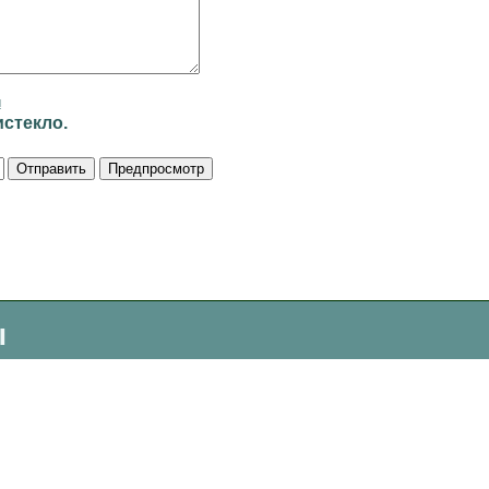
и
стекло.
ы