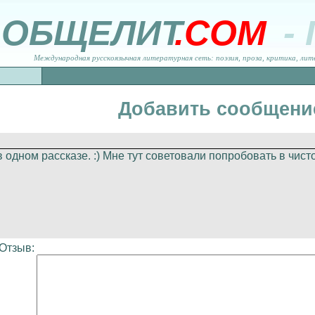
ОБЩЕЛИТ
.COM
-
Международная русскоязычная литературная сеть: поэзия, проза, критика, лит
Добавить сообщени
 одном рассказе. :) Мне тут советовали попробовать в чист
Отзыв: