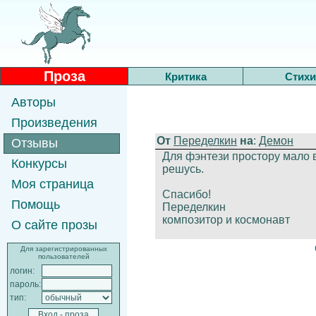
Проза
Критика
Стихи
Авторы
Произведения
От
Переделкин
на
:
Демон
Отзывы
Для фэнтези простору мало в
Конкурсы
решусь.
Моя страница
Спасибо!
Помощь
Переделкин
композитор и космонавт
О сайте прозы
Для зарегистрированных
пользователей
логин:
пароль:
тип: