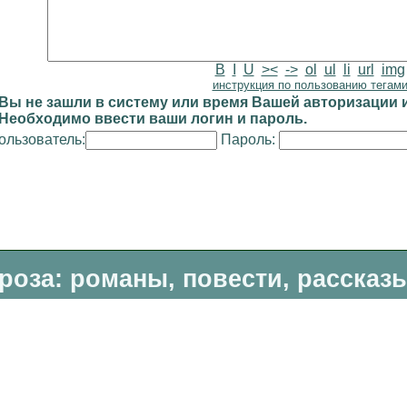
B
I
U
><
->
ol
ul
li
url
img
инструкция по пользованию тегам
Вы не зашли в систему или время Вашей авторизации и
Необходимо ввести ваши логин и пароль.
ользователь:
Пароль:
роза: романы, повести, рассказ