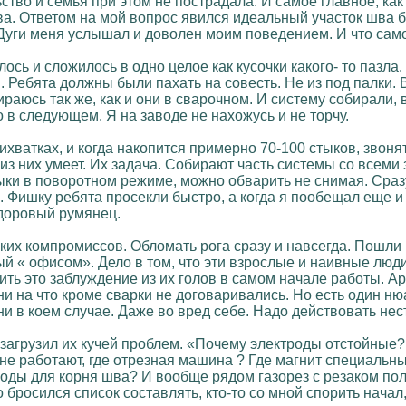
тво и семья при этом не пострадала. И самое главное, как 
а. Ответом на мой вопрос явился идеальный участок шва бе
Дуги меня услышал и доволен моим поведением. И что само
сь и сложилось в одно целое как кусочки какого- то пазла
Ребята должны были пахать на совесть. Не из под палки. Ве
ираюсь так же, как и они в сварочном. И систему собирали,
 в следующем. Я на заводе не нахожусь и не торчу.
хватках, и когда накопится примерно 70-100 стыков, звонят
 из них умеет. Их задача. Собирают часть системы со всем
ыки в поворотном режиме, можно обварить не снимая. Сраз
. Фишку ребята просекли быстро, а когда я пообещал еще и
здоровый румянец.
ких компромиссов. Обломать рога сразу и навсегда. Пошли 
й « офисом». Дело в том, что эти взрослые и наивные люди 
ить это заблуждение из их голов в самом начале работы. А
и на что кроме сварки не договаривались. Но есть один ню
 ни в коем случае. Даже во вред себе. Надо действовать не
 загрузил их кучей проблем. «Почему электроды отстойные?
не работают, где отрезная машина ? Где магнит специальны
троды для корня шва? И вообще рядом газорез с резаком по
 бросился список составлять, кто-то со мной спорить начал