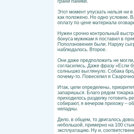
грани паники.
Этот момент упускать нельзя ни в
как положено. Но одно условие. В
оплату по цене материала оговар
Нужен срочно контрольный выстрел
бонуса мужикам я поставил в пря
Поползновения были. Наруку сыгр
наблюдалось. Второе.
Они даже предположить не могли, 
согласились. Даже фразу «Если бу
солнышко выглянуло. Собака брод
почему-то. Повеселил я Сварочно
Итак, цели определены, приорите
запаришься. Благо рядом токарка.
приходилось разделку готовить ре
собирают, я вечером прихожу – о
неладны.
Дело, в общем, то двигалось дов
небольшой, примерно на 100 стык
эксплуатацию. Ну и, соответстве