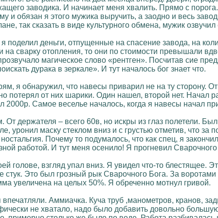
ащего заводика. И начинает меня хвалить. Прямо с порога.
му и обязан я этого мужика выручить, а заодно и весь заво
не, так сказать в виде культурного обмена, мужик озвучил
я поделил деньги, отпущенные на спасение завода, на коли
 на сварку отопления, то они по стоимости превышали вдво
 прозвучало магическое слово «рентген». Посчитав сие п
искать дурака в зеркале». И тут началось бог знает что.
м, я обнаружил, что навесы приварил не на ту сторону. От
 потерял от них шарики. Один нашел, второй нет. Начал ра
ал 2000р. Самое веселье началось, когда я навесы начал п
. От держателя – всего 60в, но искры из глаз полетели. Был
е, уронил маску стеклом вниз и с грустью отметив, что за 
ностальгия. Почему то подумалось, что как спец, я закончил
ной работой. И тут меня осенило! Я прогневил Сварочного 
ей голове, взгляд упал вниз. Я увидел что-то блестящее.
не стук. Это был грозный рык Сварочного Бога. За воротами
мма увеличена на целых 50%. Я обреченно мотнул гривой.
печатляли. Аммиачка. Куча труб ,манометров, кранов, задв
ически не хватало, надо было добавить довольно большую в
е, примерно столько же было по воде. Работа разбивалась 