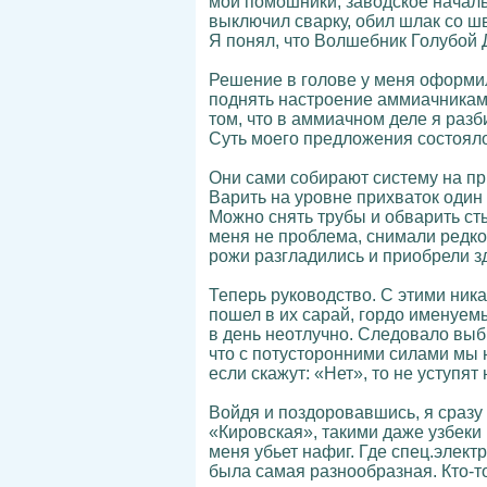
мои помошники, заводское начальс
выключил сварку, обил шлак со шв
Я понял, что Волшебник Голубой 
Решение в голове у меня оформило
поднять настроение аммиачникам. 
том, что в аммиачном деле я разб
Суть моего предложения состояло
Они сами собирают систему на при
Варить на уровне прихваток один
Можно снять трубы и обварить ст
меня не проблема, снимали редко
рожи разгладились и приобрели 
Теперь руководство. С этими ника
пошел в их сарай, гордо именуемы
в день неотлучно. Следовало выб
что с потусторонними силами мы н
если скажут: «Нет», то не уступят
Войдя и поздоровавшись, я сразу
«Кировская», такими даже узбеки 
меня убьет нафиг. Где спец.элек
была самая разнообразная. Кто-то