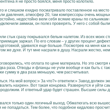
ентгена я не просто боялся, меня просто колотило.
го и слишком ехидно посматривало поставленное на место 
али давления, атмосфер 20, там компрессоры очень мощны
остойно, недостойно вели себя всякие краны по сальника
одключили аммиак, он полез проверять. У него с собой был
или стык сразу покрывался белым налетом. Из всех моих ст
 приемщик заржал. По его словам – у других процент дефек
 подготовкой, удивился еще больше. Посмотрев на меня как н
м же духе. И тут мне насрали в душу. Насрали жестко, нем
договорились, что оплата по цене материала. Но это смотря 
ва раза. Отводы и фланцы не учли вообще и как быть с так
уки сумму в два раза меньшую, чем рассчитывал.
ься. На мой вопрос:» За что?» ответили:» Завод должен эк
алить нахрен». Вот такая концовка. Развернутся и уйти сам
продолжим. И ответный удар будет страшен. Высшие силы до
вался только один логичный выход. Обматюгать всю вышес
 не попадаться. Тем более, что подобное кидалово просчит