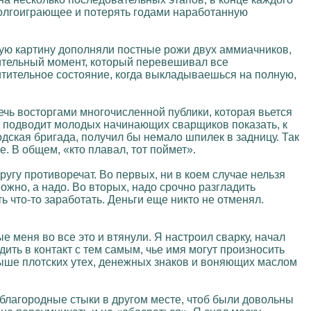
 долгоиграющее и потерять годами наработанную
ную картину дополняли постные рожи двух аммиачников,
ительный момент, который перевешивал все
итительное состояние, когда выкладываешься на полную,
ечь восторгами многочисленной публики, которая вьется
но подводит молодых начинающих сварщиков показать, к
одская бригада, получил бы немало шпилек в задницу. Так
. В общем, «кто плавал, тот поймет».
угу противоречат. Во первых, ни в коем случае нельзя
жно, а надо. Во вторых, надо срочно разгладить
ь что-то заработать. Деньги еще никто не отменял.
е меня во все это и втянули. Я настроил сварку, начал
ить в контакт с тем самым, чье имя могут произносить
выше плотских утех, денежных знаков и воняющих маслом
 благородные стыки в другом месте, чтоб были довольны