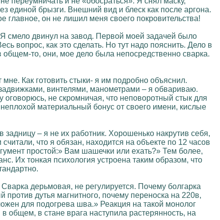
не переумничать и не «обосраться». Я снял маску,
з единой брызги. Внешний вид и блеск как после аргона.
е главное, он не лишил меня своего покровительства!
. Я смело двинул на завод. Первой моей задачей было
сь вопрос, как это сделать. Но тут надо пояснить. Дело в
 в общем-то, они, мое дело была непосредственно сварка.
 мне. Как готовить стыки- я им подробно объяснил.
и задвижками, винтелями, манометрами – я обвариваю.
у оговорюсь, не скромничая, что неповоротный стык для
 неплохой материальный бонус от своего имени, кислые
в задницу – я не их работник. Хорошенько накрутив себя,
считали, что я обязан, находится на объекте по 12 часов
ргумент простой:» Вам шашечки или ехать?» Тем более,
анс. Их тонкая психология устроена таким образом, что
стандартно.
 Сварка дерьмовая, не регулируется. Почему болгарка
й против дутья магнитного, почему переноска на 220в,
ложен для подогрева шва.» Реакция на такой монолог
, в общем, в стане врага наступила растерянность, на