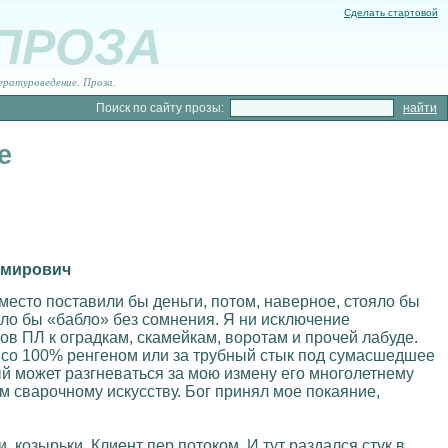
Сделать стартовой
 ПРОЗА
ературоведение. Проза.
Поиск по сайту прозы:
е
имирович
есто поставили бы деньги, потом, наверное, стояло бы
ыло бы «бабло» без сомнения. Я ни исключение
сов ПЛ к оградкам, скамейкам, воротам и прочей лабуде.
ку со 100% ренгеном или за трубный стык под сумасшедшее
й может разгневаться за мою измену его многолетнему
м сварочному искусству. Бог принял мое покаяние,
 козырьки. Клиент пер потоком. И тут раздался стук в