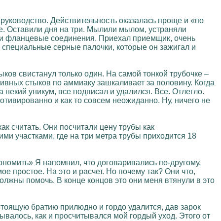
руководство. Действительность оказалась проще и «по
е. Оставили дня на три. Мылили мылом, устраняли
м и фланцевые соединения. Приехал приемщик, очень
и специальные серные палочки, которые он зажигал и
ыков свистанул только один. На самой тонкой трубочке –
тивных стыков по аммиаку зашкаливает за половину. Когда
а некий уникум, все подписал и удалился. Все. Отлегло.
отивированно и как то совсем неожиданно. Ну, ничего не
как считать. Они посчитали цену трубы как
ими участками, где на три метра трубы приходится 18
ономить» Я напомнил, что договаривались по-другому,
ое простое. На это и расчет. Но почему так? Они что,
лжны помочь. В конце концов это они меня втянули в это
тоящую братию прилюдно и гордо удалится, дав зарок
ывалось, как и просчитывался мой гордый уход. Этого от