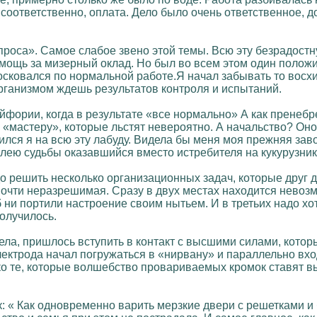
 соответственно, оплата. Дело было очень ответственное,
проса». Самое слабое звено этой темы. Всю эту безрадост
омощь за мизерный оклад. Но был во всем этом один полож
сковался по нормальной работе.Я начал забывать то восх
организмом ждешь результатов контроля и испытаний.
йфории, когда в результате «все нормально» А как пренебр
ы «мастеру», которые льстят невероятно. А начальство? О
ился я на всю эту лабуду. Видела бы меня моя прежняя зав
олею судьбы оказавшийся вместо истребителя на кукурузнике
о решить несколько организационных задач, которые друг др
очти неразрешимая. Сразу в двух местах находится невозмо
ни портили настроение своим нытьем. И в третьих надо хот
олучилось.
ела, пришлось вступить в контакт с высшими силами, которы
ектрода начал погружаться в «нирвану» и параллельно вход
ько те, которые волшебство провариваемых кромок ставят 
: « Как одновременно варить мерзкие двери с решетками и