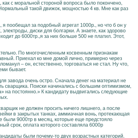
о, как с моральной стороной вопроса было покончено,
Нормальный такой движок, мощностью 4 кв. Мне как раз
 я пообещал за подобный агрегат 1000р., но что б он у
 электроды, диски для болгарки. А знаете, как здорово
дит до 6000тр.,я за них больше 500 не платил. Этот,
мательно. По многочисленным косвенным признакам
главный. Приехал ко мне домой лично, примерно через
манул – он, естественно, торговаться не стал. Ну что,
еми бывает.
для завода очень остро. Сначала денег на материал не
кать сварщика. Поиски начинались с большим оптимизмом,
ка» на постоянно.» К кандидату выдвигались следующие
ных.
сварщик не должен просить ничего лишнего, а после
вейки в закрытых танках, аммиачная вонь, протекающая
се были 9000тр в месяц, которые еще предстояло
ый срок, оплата которого составляла 6000р
кандидаты были почему-то двух возрастных категорий.