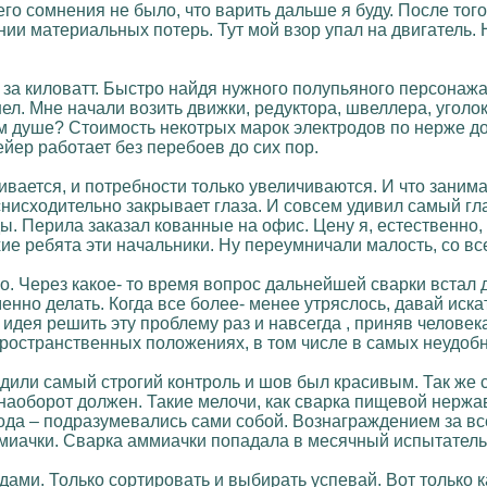
го сомнения не было, что варить дальше я буду. После тог
ии материальных потерь. Тут мой взор упал на двигатель. 
 за киловатт. Быстро найдя нужного полупьяного персонажа,
л. Мне начали возить движки, редуктора, швеллера, уголок,
 душе? Стоимость некотрых марок электродов по нерже дохо
йер работает без перебоев до сих пор.
вается, и потребности только увеличиваются. И что зани
о снисходительно закрывает глаза. И совсем удивил самый 
 Перила заказал кованные на офис. Цену я, естественно, ло
ие ребята эти начальники. Ну переумничали малость, со вс
о. Через какое- то время вопрос дальнейшей сварки встал 
менно делать. Когда все более- менее утряслось, давай ис
 идея решить эту проблему раз и навсегда , приняв челове
 пространственных положениях, в том числе в самых неудоб
дили самый строгий контроль и шов был красивым. Так же 
наоборот должен. Такие мелочи, как сварка пищевой нержа
 вода – подразумевались сами собой. Вознаграждением за в
миачки. Сварка аммиачки попадала в месячный испытательн
дами. Только сортировать и выбирать успевай. Вот только 