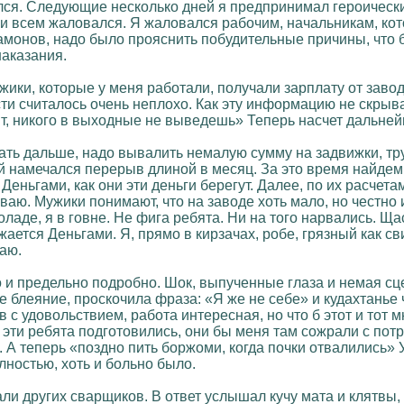
ался. Следующие несколько дней я предпринимал героически
у и всем жаловался. Я жаловался рабочим, начальникам, ко
амонов, надо было прояснить побудительные причины, что 
наказания.
ки, которые у меня работали, получали зарплату от завода
ти считалось очень неплохо. Как эту информацию не скрыв
т, никого в выходные не выведешь» Теперь насчет дальней
ать дальше, надо вывалить немалую сумму на задвижки, тру
ой намечался перерыв длиной в месяц. За это время найдем
 Деньгами, как они эти деньги берегут. Далее, по их расчет
ваю. Мужики понимают, что на заводе хоть мало, но честно
ладе, я в говне. Не фига ребята. Ни на того нарвались. Ща
жается Деньгами. Я, прямо в кирзачах, робе, грязный как св
аю.
и предельно подробно. Шок, выпученные глаза и немая сце
е блеяние, проскочила фраза: «Я же не себе» и кудахтанье 
в с удовольствием, работа интересная, но что б этот и тот
ы эти ребята подготовились, они бы меня там сожрали с пот
 А теперь «поздно пить боржоми, когда почки отвалились» 
лностью, хоть и больно было.
ли других сварщиков. В ответ услышал кучу мата и клятвы, 