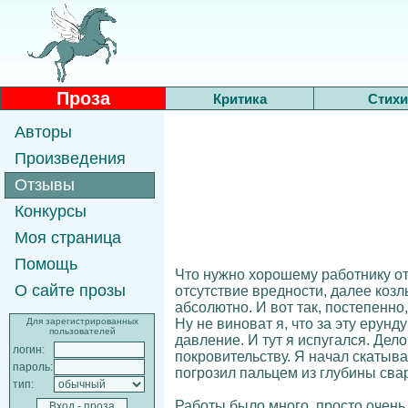
Проза
Критика
Стихи
Авторы
Произведения
Отзывы
Конкурсы
Моя страница
Помощь
Что нужно хорошему работнику от
О сайте прозы
отсутствие вредности, далее козл
абсолютно. И вот так, постепенно
Ну не виноват я, что за эту ерун
Для зарегистрированных
пользователей
давление. И тут я испугался. Де
логин:
покровительству. Я начал скатыва
пароль:
погрозил пальцем из глубины сва
тип:
Работы было много, просто очень 