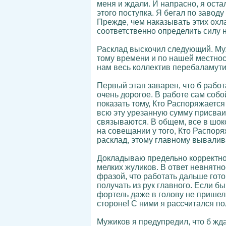
меня и ждали. И напрасно, я ост
этого поступка. Я бегал по завод
Прежде, чем наказывать этих охл
соответственно определить силу 
Расклад выскочил следующий. Мужи
тому времени и по нашей местнос
нам весь коллектив перебаламути
Первый этап заварен, что б работ
очень дорогое. В работе сам соб
показать тому, Кто Распоряжается
всю эту урезанную сумму присваи
связываются. В общем, все в шоко
на совещании у того, Кто Распоря
расклад, этому главному вывалив
Докладываю предельно корректно 
мелких жуликов. В ответ невнятно
фразой, что работать дальше гото
получать из рук главного. Если б
фортель даже в голову не пришел.
стороне! С ними я рассчитался по
Мужиков я предупредил, что б жда