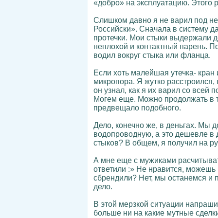
«добро» на эксплуатацию. Этого р
Слишком давно я не варил под не
Российски». Сначала в систему д
протечки. Мои стыки выдержали д
неплохой и контактный парень. П
водил вокруг стыка или фланца.
Если хоть малейшая утечка- кран 
микропора. Я жутко расстроился,
он узнал, как я их варил со всей
Могем еще. Можно продолжать в то
предвещало подобного.
Дело, конечно же, в деньгах. Мы 
водопроводную, а это дешевле в д
стыков? В общем, я получил на р
А мне еще с мужиками расчитыват
ответили :» Не нравится, можешь в
сбрендили? Нет, мы останемся и 
дело.
В этой мерзкой ситуации напраши
больше ни на какие мутные сделки