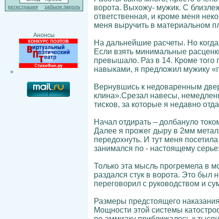
ворота. Выхожу- мужик. С близлеж
регистрация
забыли пароль
ответственная, и кроме меня неко
меня выручить в материальном пла
Анонсы
На дальнейшие расчеты. Но когда 
Если взять минимальные расценки
превышало. Раз в 14. Кроме того
навыками, я предложил мужику «по
Вернувшись к недоваренным дверя
клина».Срезал навесы, немедленно
тисков, за которые я недавно отд
Начал отдирать – долбануло током
Далее я прожег дыру в 2мм металл
передохнуть. И тут меня посетила 
занимался по - настоящему серьез
Только эта мысль прогремела в мо
раздался стук в ворота. Это был 
переговорил с руководством и су
Размеры предстоящего наказания в
Мощности этой системы катостроф
по аммиаку приближалось к тысяч