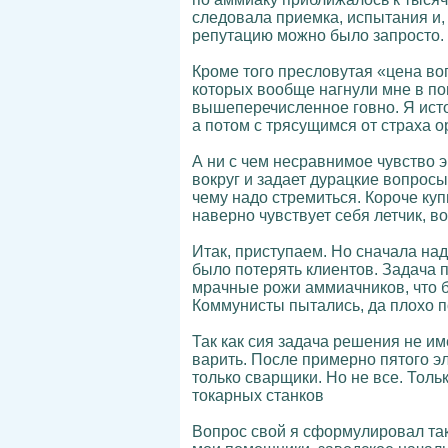
следовала приемка, испытания и,
репутацию можно было запросто.
Кроме того пресловутая «цена во
которых вообще нагнули мне в п
вышеперечисленное говно. Я исто
а потом с трясущимся от страха 
А ни с чем несравнимое чувство э
вокруг и задает дурацкие вопрос
чему надо стремиться. Короче куп
наверно чувствует себя летчик, в
Итак, приступаем. Но сначала над
было потерять клиентов. Задача п
мрачные рожи аммиачников, что б 
Коммунисты пытались, да плохо п
Так как сия задача решения не им
варить. После примерно пятого эл
только сварщики. Но не все. Тол
токарных станков
Вопрос свой я сформулировал так