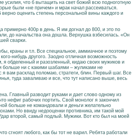
е усилия, что б вытащить на свет божий всю подноготную
торые были «не причем» и мрак начал рассеиваться.
б верно оценить степень персональной вины каждого и
 примерно 400р в день. Я им догнал до 800, и это по
али, до начальства она дошла. Верхушка взбесилась. «Он
шей сварки.
бы, краны и т.п. Все специальное, аммиачное и поэтому
 кого-нибудь другого. Заодно отличная возможность
ам, я обделенный и разозленный, кидаю своих мужиков и
 и больше ни с какими шабаями – жуликами не
с я вам расклад поломаю, стратеги, блин. Первый шаг. Все
инья, туда заваливаю и все, что тут написано выше, весь
на. Главный разводит руками и дает слово одному из
что нефиг рабочих портить. Свой монолог я закончил
 мной больше не командовали и деньги желательно
рохами. Но ввиду недооценки противника, им такой мой
Удар второй, самый подлый. Мужики. Вот кто был на моей
что сгноят любого, как бы тот не варил. Ребята работали