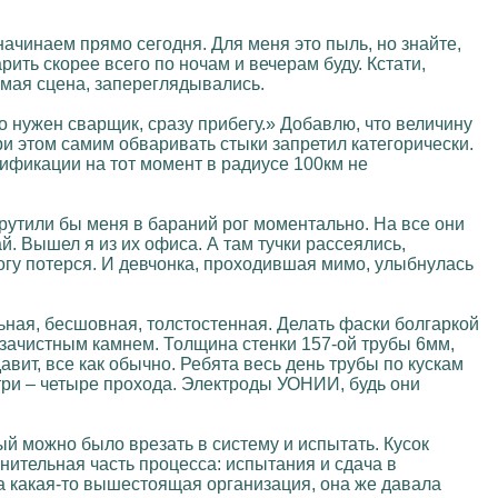
 начинаем прямо сегодня. Для меня это пыль, но знайте,
рить скорее всего по ночам и вечерам буду. Кстати,
емая сцена, запереглядывались.
о нужен сварщик, сразу прибегу.» Добавлю, что величину
ри этом самим обваривать стыки запретил категорически.
ификации на тот момент в радиусе 100км не
скрутили бы меня в бараний рог моментально. На все они
й. Вышел я из их офиса. А там тучки рассеялись,
огу потерся. И девчонка, проходившая мимо, улыбнулась
ьная, бесшовная, толстостенная. Делать фаски болгаркой
 – зачистным камнем. Толщина стенки 157-ой трубы 6мм,
авит, все как обычно. Ребята весь день трубы по кускам
три – четыре прохода. Электроды УОНИИ, будь они
ый можно было врезать в систему и испытать. Кусок
нительная часть процесса: испытания и сдача в
ла какая-то вышестоящая организация, она же давала