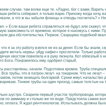
 коем случае, там волки еще те. «Ладно, бог с вами. Варить
аши ребята собирают, я только варю. Прихожу когда хочу, ва
ивали, а что ж вы забыли фланцы и отводы посчитать? « Н
. « Если ваши ребята справляться не будут, или скажут, чт
мую зависимость от времени, которое я нахожусь с ними. П
али два обстоятельства. Первое. Сварщика подобной квал
что я за эту работу взялся не из-за денег. Если бы знали, 
дете мотать нервы- уйду нафиг» проглотили. Только работа
ячая хвостом повиляла и в руку лизнула. Кот облезлый о н
го Бога. Понравилось ему, одобрил старый.
ты расставлены, начали. Подготовка кромок. Труба специал
 Все трубы, что в патрон лезут- на токарном. Что не лезут
заком, потом зачищать болгаркой. Сроки жмут, начальство д
бвариваю. Тонкие трубы на один проход, самые толстые на 
ольно шустро. Сварили первый участок трубопровода, котор
ов по аммиаку и столько же по воде. Предстояла самая вол
нно, оплата. Я ждал рентгенологов. Испытывать должна бы