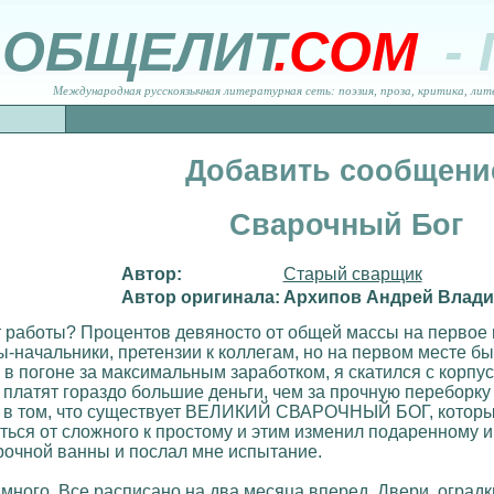
ОБЩЕЛИТ
.COM
-
Международная русскоязычная литературная сеть: поэзия, проза, критика, лит
Добавить сообщени
Сварочный Бог
Автор:
Старый сварщик
Автор оригинала:
Архипов Андрей Влад
 работы? Процентов девяносто от общей массы на первое м
ы-начальники, претензии к коллегам, но на первом месте б
, в погоне за максимальным заработком, я скатился с корпу
ду платят гораздо большие деньги, чем за прочную перебор
ло в том, что существует ВЕЛИКИЙ СВАРОЧНЫЙ БОГ, которы
ться от сложного к простому и этим изменил подаренному и
рочной ванны и послал мне испытание.
много. Все расписано на два месяца вперед. Двери, оградки,