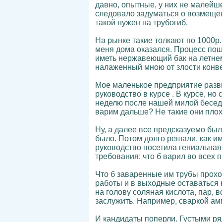
давно, опытные, у них не малейше
следовало задуматься о возмещен
такой нужен на трубогиб.
На рынке такие толкают по 1000р.
меня дома оказался. Процесс поше
иметь нержавеющий бак на летнем
налаженный мною от злости конве
Мое маленькое предприятие разви
руководство в курсе . В курсе, н
неделю после нашей милой беседы.
варим дальше? Не такие они плох
Ну, а далее все предсказуемо был
было. Потом долго решали, как и
руководство посетила гениальная
требования: что б варил во всех
Что б заваренные им трубы прохо
работы и в выходные оставаться 
на голову соляная кислота, пар,
заслужить. Например, сваркой ам
И кандидаты поперли. Густыми ря