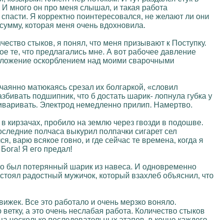
 И много он про меня слышал, и такая работа
д спасти. Я корректно поинтересовался, не желают ли они
 сумму, которая меня очень вдохновила.
чество стыков, я понял, что меня призывают к Поступку.
е те, что предлагались мне. А вот рабочее давление
редложение оскорблением над моими сварочными
чаянно матюкаясь срезал их болгаркой, «словил
збивать подшипник, что б достать шарик- лопнула губка у
риваривать. Электрод немедленно прилип. Намертво.
 в кирзачах, пробило на землю через гвозди в подошве.
последние полчаса выкурил полпачки сигарет сел
ся, варю всякое говно, и где сейчас те времена, когда я
Бога! Я его предал!
 Это был потерянный шарик из навеса. И одновременно
 стоял радостный мужичок, который взахлеб объяснил, что
ижек. Все это работало и очень мерзко воняло.
етку, а это очень неслабая работа. Количество стыков
на несколько последовательных этапов, в конце каждого