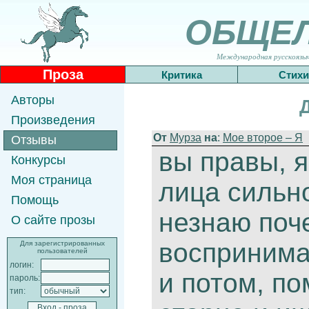
ОБЩЕ
Международная русскоязычн
Проза
Критика
Стихи
Авторы
Произведения
От
Мурза
на
:
Мое второе – Я
Отзывы
вы правы, 
Конкурсы
Моя страница
лица сильно
Помощь
незнаю поче
О сайте прозы
воспринима
Для зарегистрированных
пользователей
логин:
и потом, по
пароль:
тип: