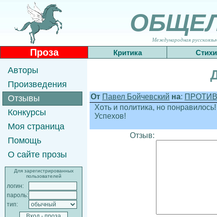
ОБЩЕ
Международная русскоязычн
Проза
Критика
Стихи
Авторы
Произведения
От
Павел Бойчевский
на
:
ПРОТИВ
Отзывы
Хоть и политика, но понравилось!
Конкурсы
Успехов!
Моя страница
Отзыв:
Помощь
О сайте прозы
Для зарегистрированных
пользователей
логин:
пароль:
тип: