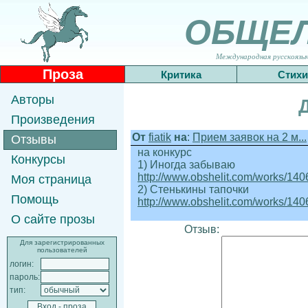
ОБЩЕ
Международная русскоязычн
Проза
Критика
Стихи
Авторы
Произведения
От
fiatik
на
:
Прием заявок на 2 м...
Отзывы
на конкурс
Конкурсы
1) Иногда забываю
http://www.obshelit.com/works/140
Моя страница
2) Стенькины тапочки
Помощь
http://www.obshelit.com/works/140
О сайте прозы
Отзыв:
Для зарегистрированных
пользователей
логин:
пароль:
тип: