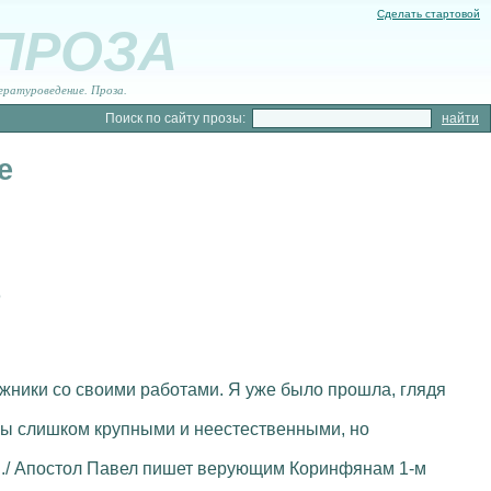
Сделать стартовой
 ПРОЗА
ературоведение. Проза.
Поиск по сайту прозы:
е
о
ожники со своими работами. Я уже было прошла, глядя
 бы слишком крупными и неестественными, но
вы.../ Апостол Павел пишет верующим Коринфянам 1-м