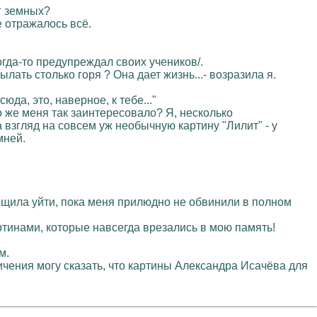
г земных?
е отражалось всё.
когда-то предупреждал своих учеников/.
ать столько горя ? Она дает жизнь...- возразила я.
да, это, наверное, к тебе..."
 же меня так заинтересовало? Я, несколько
а взгляд на совсем уж необычную картину "Лилит" - у
мней.
пещила уйти, пока меня прилюдно не обвинили в полном
ртинами, которые навсегда врезались в мою память!
м.
ичения могу сказать, что картины Александра Исачёва для