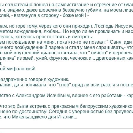
ты сознательно пошел на самоистязание и отречение от бла
я и, видимо, даже шевелила беззвучно губами, на моем лиц
й, - взглянула в сторону - боже мой ! -
нам, но горе тому, через кого они приходят. /Господь Иисус 
етом вожделения, любви... Но надо ли её проклинать и насыл
елось, хотелось просто стоять и смотреть.
поглядывали на меня, пока кто-то не позвал: " Саня, иди сю
ного возбужденный парень и стал у меня спрашивать,- что
 мой внутренний диалог, ответила, что " ничего" и перевел
ляпка" из змей, ужей, фруктов, чеснока и... драгоценных ка
я.
ной мифологией!
.- раздраженно говорил художник.
ания, да и понимала, что "спор" вряд ли выиграю, и я пос
мство с Александром Исачёвым, вернее с его работами - ка
, что это была встреча с прекрасным белорусским художнико
енено по-достоинству! Сегодня с уверенностью без преувел
е, что Микельанджело для Италии...