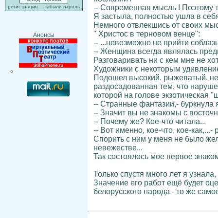
-- Современная мысль ! Поэтому 
регистрация
забыли пароль
Я застыла, полностью ушла в себ
Немного отвлекшись от своих мысле
" Христос в терновом венце":
Анонсы
-- ...невозможно не прийти соблаз
-- Женщина всегда являлась предм
Разговаривать ни с кем мне не хот
Художники с некоторым удивлением 
Подошел высокий. рыжеватый, нем
раздосадованная тем, что нарушен
которой на голове экзотическая "ш
-- Странные фантазии,- буркнула 
-- Значит вы не знакомы с восточ
-- Почему же? Кое-что читала...
-- Вот именно, кое-что, кое-как,..
Спорить с ним у меня не было жел
невежестве...
Так состоялось мое первое знако
Только спустя много лет я узнала
Значение его работ ещё будет оц
белорусского народа - то же само