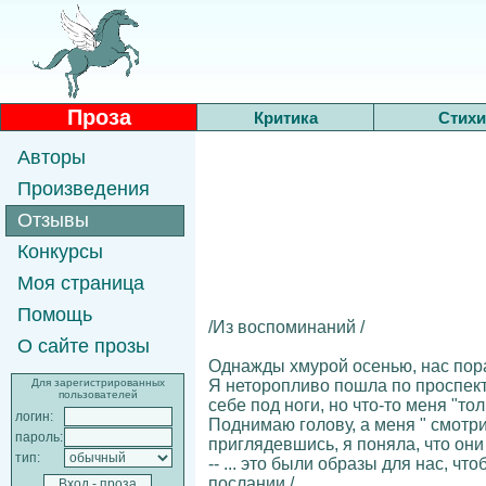
Проза
Критика
Стихи
Авторы
Произведения
Отзывы
Конкурсы
Моя страница
Помощь
/Из воспоминаний /
О сайте прозы
Однажды хмурой осенью, нас пора
Я неторопливо пошла по проспекту
Для зарегистрированных
пользователей
себе под ноги, но что-то меня "тол
логин:
Поднимаю голову, а меня " смотр
пароль:
приглядевшись, я поняла, что они
тип:
-- ... это были образы для нас, 
послании /