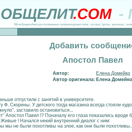
ОБЩЕЛИТ
.COM
-
Международная русскоязычная литературная сеть: поэзия, проза, критика, лит
Добавить сообщени
Апостол Павел
Автор:
Елена Домейко
Автор оригинала:
Елена Домейк
ньше отпустили с занятий в университете.
 Ф. Скорины. У детского тогда магазина всегда стояли худ
кнуло", заставило остановиться...
ит" Апостол Павел !? Поначалу его глаза показались вроде
 Живые ! Начался некий внутренний диалог с ним:
чтобы мы не были похотливы на злое, как они были похотли