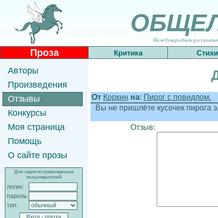
ОБЩЕ
Международная русскоязычн
Проза
Критика
Стихи
Авторы
Произведения
От
Коркин
на
:
Пирог с повидлом.
Отзывы
Вы не пришлёте кусочек пирога э
Конкурсы
Моя страница
Отзыв:
Помощь
О сайте прозы
Для зарегистрированных
пользователей
логин:
пароль:
тип: