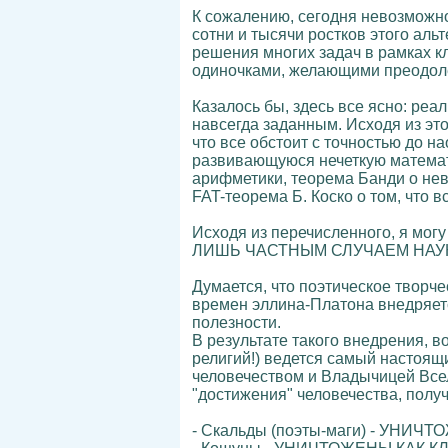
К сожалению, сегодня невозможно
сотни и тысячи ростков этого ал
решения многих задач в рамках к
одиночками, желающими преодоле
Казалось бы, здесь все ясно: реа
навсегда заданным. Исходя из это
что все обстоит с точностью до н
развивающуюся нечеткую математи
арифметики, теорема Банди о нев
FAT-теорема Б. Коско о том, что 
Исходя из перечисленного, я м
ЛИШЬ ЧАСТНЫМ СЛУЧАЕМ НАУ
Думается, что поэтическое творч
времен эллина-Платона внедряется
полезности.
В результате такого внедрения, в
религий!) ведется самый настоящ
человечеством и Владычицей Всел
"достижения" человечества, получ
- Скальды (поэты-маги) - УНИЧ