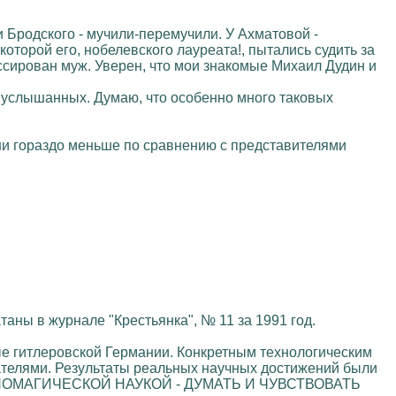
и Бродского - мучили-перемучили. У Ахматовой -
оторой его, нобелевского лауреата!, пытались судить за
ссирован муж. Уверен, что мои знакомые Михаил Дудин и
е услышанных. Думаю, что особенно много таковых
 они гораздо меньше по сравнению с представителями
аны в журнале "Крестьянка", № 11 за 1991 год.
ные гитлеровской Германии. Конкретным технологическим
гателями. Результаты реальных научных достижений были
 ТЕХНОМАГИЧЕСКОЙ НАУКОЙ - ДУМАТЬ И ЧУВСТВОВАТЬ