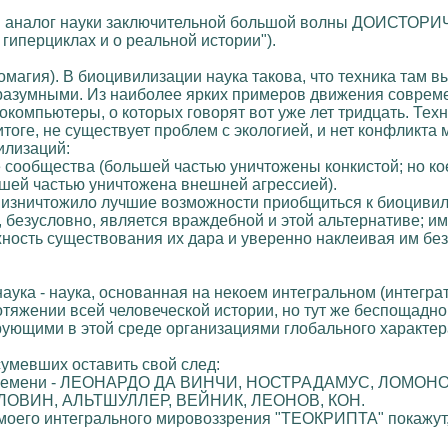
й аналог науки заключительной большой волны ДОИСТ
 гиперциклах и о реальной истории").
омагия). В биоцивилизации наука такова, что техника там 
 разумными. Из наиболее ярких примеров движения соврем
компьютеры, о которых говорят вот уже лет тридцать. Техн
тоге, не существует проблем с экологией, и нет конфликта
лизаций:
 сообщества (большей частью уничтожены конкистой; но кое
ьшей частью уничтожена внешней агрессией).
о изничтожило лучшие возможности приобщиться к биоциви
 безусловно, является враждебной и этой альтернативе; им
ость существования их дара и уверенно наклеивая им без
наука - наука, основанная на некоем интегральном (интегра
тяжении всей человеческой истории, но тут же беспощадно 
нирующими в этой среде организациями глобального хар
умевших оставить свой след:
го времени - ЛЕОНАРДО ДА ВИНЧИ, НОСТРАДАМУС, ЛОМОН
ЕРЛОВИН, АЛЬТШУЛЛЕР, ВЕЙНИК, ЛЕОНОВ, КОН.
 моего интегрального мировоззрения "ТЕОКРИПТА" покажут,