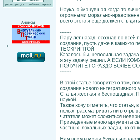
регистрация
забыли пароль
Наука, обманувшая когда-то лич
огромными морально-нравственным
всего этого я еще должен стыдить
Анонсы
-------
Пару лет назад, осознав во всей
создания, пусть даже в каких-то 
ТЕОКРИПТОЙ.
Казалось бы, непосильная задача
я эту задачу решил. А ЕСЛИ
ПОЛУЧИТЕ ГОРАЗДО БОЛЕЕ С
-------
В этой статье говорится о том, п
создания нового интегративного 
Статья жесткая и беспощадная. П
наукой.
Также хочу отметить, что статья, 
нельзя рассматривать ни в отрыве
читателя может сложиться невер
Приведенные мною аргументы свид
частных, локальных задач, но от
Нам всем в мозги буквально вдолб