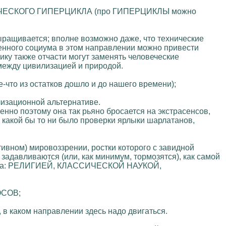
ОРИЧЕСКОГО ГИПЕРЦИКЛА (про ГИПЕРЦИКЛЫ можно
выращивается; вполне возможно даже, что технические
енного социума в этом направлении можно привести
ику также отчасти могут заменять человеческие
 между цивилизацией и природой.
-что из остатков дошло и до нашего времени);
лизационной альтернативе.
енно поэтому она так рьяно бросается на экстрасенсов,
 какой бы то ни было проверки ярлыки шарлатанов,
тивном) мировоззрении, ростки которого с завидной
задавливаются (или, как минимум, тормозятся), как самой
актера: РЕЛИГИЕЙ, КЛАССИЧЕСКОЙ НАУКОЙ,
ОСОВ;
 в каком направлении здесь надо двигаться.