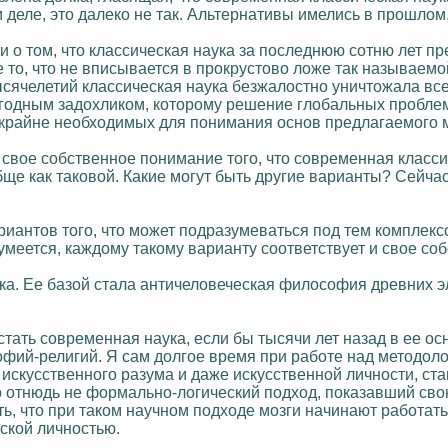
 деле, это далеко не так. Альтернативы имелись в прошлом,
и о том, что классическая наука за последнюю сотню лет п
то, что не вписывается в прокрустово ложе так называемо
сячелетий классическая наука безжалостно уничтожала вс
годным задохликом, которому решение глобальных проблем 
 крайне необходимых для понимания основ предлагаемого 
ть свое собственное понимание того, что современная клас
е как таковой. Какие могут быть другие варианты? Сейчас 
иантов того, что может подразумеваться под тем комплекс
зумеется, каждому такому варианту соответствует и сво
ка. Ее базой стала античеловеческая философия древних э
 стать современная наука, если бы тысячи лет назад в ее 
фий-религий. Я сам долгое время при работе над методоло
искусственного разума и даже искусственной личности, став
 отнюдь не формально-логический подход, показавший сво
ть, что при таком научном подходе мозги начинают работа
ской личностью.