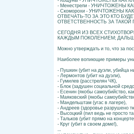
- Кощуны - УНИЧТОЖЕНЫ КАК К
- Менестрели - УНИЧТОЖЕНЫ КА
- Скоморохи - УНИЧТОЖЕНЫ КАК
ОТВЕЧАТЬ-ТО ЗА ЭТО КТО БУДЕТ, 
ОТВЕТСТВЕННОСТЬ ЗА ТАКОЙ 
СЕГОДНЯ ИЗ ВСЕХ СТИХОТВОРЦ
КАЖДЫМ ПОКОЛЕНИЕМ; ДАЛЬШЕ
Можно утверждать и то, что за по
Наиболее вопиющие примеры унич
- Пушкин (убит на дуэли, убийца 
- Лермонтов (убит на дуэли),
- Гумилев (расстрелян ЧК),
- Блок (задушен социальной средо
- Есенин (якобы самоубийство, как
- Маяковский (якобы самоубийство,
- Мандельштам (угас в лагере),
- Андреев (здоровье разрушено т
- Высоцкий (пил ведь не просто так
- Тальков (убит прямо на концерте!
- Круг (убит в своем доме!),
...