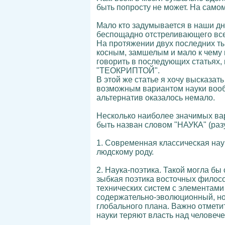
быть попросту не может. На самом
Мало кто задумывается в наши дн
беспощадно отстреливающего все 
На протяжении двух последних ты
косным, замшелым и мало к чему 
говорить в последующих статьях,
"ТЕОКРИПТОЙ".
В этой же статье я хочу высказа
возможным вариантом науки вообщ
альтернатив оказалось немало.
Несколько наиболее значимых вар
быть назван словом "НАУКА" (ра
1. Современная классическая нау
людскому роду.
2. Наука-поэтика. Такой могла бы
зыбкая поэтика восточных филосо
технических систем с элементами 
содержательно-эволюционный, но
глобального плана. Важно отмети
науки теряют власть над человече