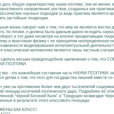
 дать общую характеристику науке-поэтике, тем не менее,
ьтернативного направления; ростков, созданных как практ
лассических научных подходов (а ведь практика является 
ть застойные тенденции.
льная жизнь говорит нам о том, что мир не является жестк
го, по логике, и должна была давным-давно исходить наука.
аоборот, и это даже несмотря на вполне процветающие теор
ку и квантовую физику с ее принципом неопределенности.
озможности моделирования интеллектуальной деятельности
вся классическая математика является лишь частным случае
огу сделать весьма правдоподобное заключение о том
КИ-ПОЭТИКИ.
ество - это важнейшая составная часть НАУКИ-ПОЭТИКИ; н
 догма о том, что поэт для государства лишний вместе со с
от уже на протяжении более чем двух тысячелетий социумом
ий геноцид носителей поэтического дара. Подробнее об это
енной, Черной Богиней Кали" и "Грядущее возмездие Черно
енные в результате этого классового геноцида:
ТОЖЕНЫ КАК КЛАСС!