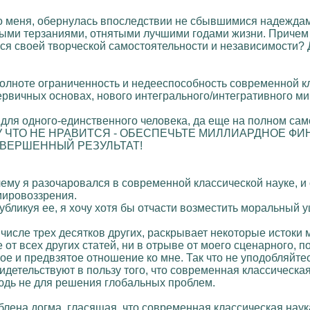
но меня, обернулась впоследствии не сбывшимися надежд
и терзаниями, отнятыми лучшими годами жизни. Причем я 
ся своей творческой самостоятельности и независимости? Д
 полноте ограниченность и недееспособность современной к
первичных основах, нового интегрального/интегративного м
 для одного-единственного человека, да еще на полном с
 КОМУ ЧТО НЕ НРАВИТСЯ - ОБЕСПЕЧЬТЕ МИЛЛИАРДНОЕ
ОВЕРШЕННЫЙ РЕЗУЛЬТАТ!
очему я разочаровался в современной классической науке, и 
мировоззрения.
убликуя ее, я хочу хотя бы отчасти возместить моральный
в числе трех десятков других, раскрывает некоторые истоки 
 от всех других статей, ни в отрыве от моего сценарного, п
ное и предвзятое отношение ко мне. Так что не уподобляй
етельствуют в пользу того, что современная классическая
нюдь не для решения глобальных проблем.
лена догма, гласящая, что современная классическая наука 