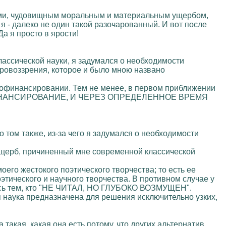
ами, чудовищным моральным и материальным ущербом,
- далеко не один такой разочарованный. И вот после
а я просто в ярости!
лассической науки, я задумался о необходимости
ировоззрения, которое и было мною названо
амофинансировании. Тем не менее, в первом приближении
 ФИНАНСИРОВАНИЕ, И ЧЕРЕЗ ОПРЕДЕЛЕННОЕ ВРЕМЯ
о том также, из-за чего я задумался о необходимости
 ущерб, причиненный мне современной классической
моего жестокого поэтического творчества; то есть ее
оэтического и научного творчества. В противном случае у
тесь тем, кто "НЕ ЧИТАЛ, НО ГЛУБОКО ВОЗМУЩЕН".
 наука предназначена для решения исключительно узких,
такая, какая она есть потому, что других альтернатив