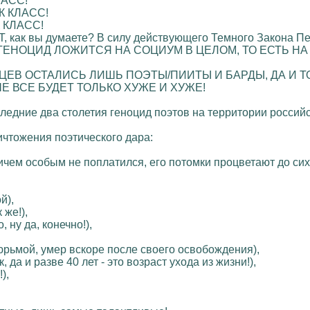
ЛАСС!
К КЛАСС!
 КЛАСС!
как вы думаете? В силу действующего Темного Закона П
ГЕНОЦИД ЛОЖИТСЯ НА СОЦИУМ В ЦЕЛОМ, ТО ЕСТЬ НА 
ЕВ ОСТАЛИСЬ ЛИШЬ ПОЭТЫ/ПИИТЫ И БАРДЫ, ДА И ТО,
 ВСЕ БУДЕТ ТОЛЬКО ХУЖЕ И ХУЖЕ!
следние два столетия геноцид поэтов на территории россий
тожения поэтического дара:
ничем особым не поплатился, его потомки процветают до сих
й),
 же!),
 ну да, конечно!),
юрьмой, умер вскоре после своего освобождения),
, да и разве 40 лет - это возраст ухода из жизни!),
),