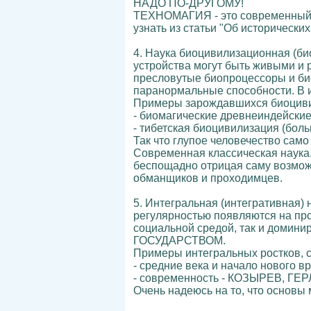
НАДО ПО-ДРУГОМУ!
ТЕХНОМАГИЯ - это современны
узнать из статьи "Об исторических
4. Наука биоцивилизационная (би
устройства могут быть живыми и
пресловутые биопроцессоры и био
паранормальные способности. В и
Примеры зарождавшихся биоциви
- биомагические древнеиндейские
- тибетская биоцивилизация (бол
Так что глупое человечество сам
Современная классическая наука,
беспощадно отрицая саму возможн
обманщиков и проходимцев.
5. Интегральная (интегративная) 
регулярностью появляются на про
социальной средой, так и доми
ГОСУДАРСТВОМ.
Примеры интегральных ростков, с
- средние века и начало ново
- современность - КОЗЫРЕВ, Г
Очень надеюсь на то, что основы