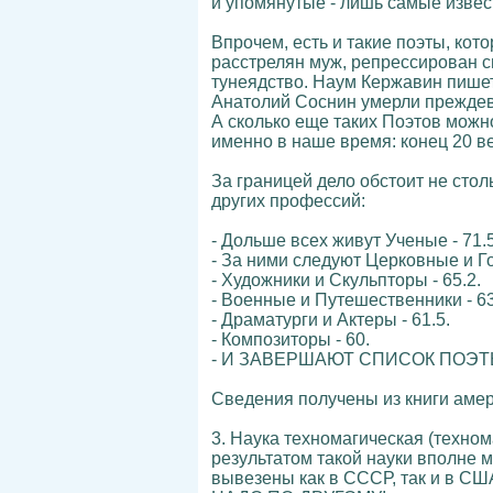
и упомянутые - лишь самые изве
Впрочем, есть и такие поэты, кот
расстрелян муж, репрессирован сы
тунеядство. Наум Кержавин пишет
Анатолий Соснин умерли прежде
А сколько еще таких Поэтов можн
именно в наше время: конец 20 ве
За границей дело обстоит не стол
других профессий:
- Дольше всех живут Ученые - 71.5
- За ними следуют Церковные и Го
- Художники и Скульпторы - 65.2.
- Военные и Путешественники - 63
- Драматурги и Актеры - 61.5.
- Композиторы - 60.
- И ЗАВЕРШАЮТ СПИСОК ПОЭТЫ!!!
Сведения получены из книги амер
3. Наука техномагическая (техно
результатом такой науки вполне 
вывезены как в СССР, так и в