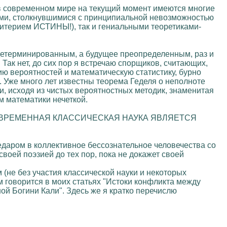
 в современном мире на текущий момент имеются многие
иками, столкнувшимися с принципиальной невозможностью
критерием ИСТИНЫ!), так и гениальными теоретиками-
о детерминированным, а будущее преопределенным, раз и
 Так нет, до сих пор я встречаю спорщиков, считающих,
ию вероятностей и математическую статистику, бурно
 Уже много лет известны теорема Геделя о неполноте
, исходя из чистых вероятностных методик, знаменитая
м математики нечеткой.
, что СОВРЕМЕННАЯ КЛАССИЧЕСКАЯ НАУКА ЯВЛЯЕТСЯ
едаром в коллективное бессознательное человечества со
воей поэзией до тех пор, пока не докажет своей
 (не без участия классической науки и некоторых
м говорится в моих статьях "Истоки конфликта между
й Богини Кали". Здесь же я кратко перечислю