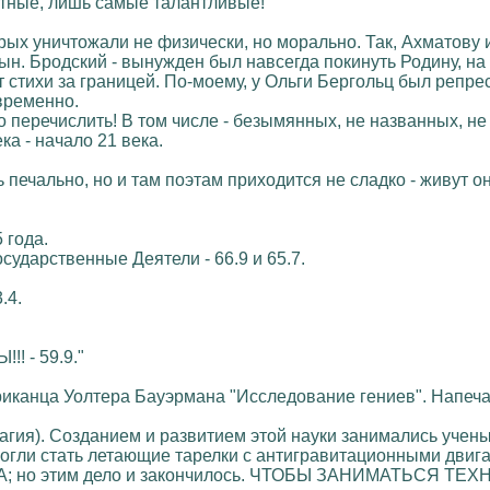
стные, лишь самые талантливые!
орых уничтожали не физически, но морально. Так, Ахматову 
н. Бродский - вынужден был навсегда покинуть Родину, на к
 стихи за границей. По-моему, у Ольги Бергольц был репре
временно.
о перечислить! В том числе - безымянных, не названных, н
ка - начало 21 века.
ь печально, но и там поэтам приходится не сладко - живут
 года.
сударственные Деятели - 66.9 и 65.7.
.4.
 - 59.9."
иканца Уолтера Бауэрмана "Исследование гениев". Напечат
магия). Созданием и развитием этой науки занимались уче
могли стать летающие тарелки с антигравитационными дви
 США; но этим дело и закончилось. ЧТОБЫ ЗАНИМАТЬСЯ