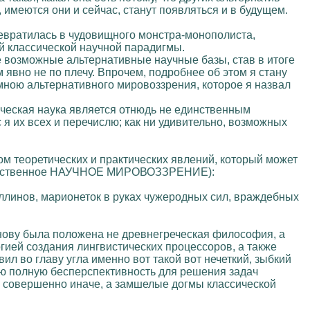
 имеются они и сейчас, станут появляться и в будущем.
ревратилась в чудовищного монстра-монополиста,
й классической научной парадигмы.
е возможные альтернативные научные базы, став в итоге
явно не по плечу. Впрочем, подробнее об этом я стану
мною альтернативного мировоззрения, которое я назвал
сическая наука является отнюдь не единственным
я их всех и перечислю; как ни удивительно, возможных
ом теоретических и практических явлений, который может
е собственное НАУЧНОЕ МИРОВОЗЗРЕНИЕ):
ллинов, марионеток в руках чужеродных сил, враждебных
основу была положена не древнегреческая философия, а
гией создания лингвистических процессоров, а также
ил во главу угла именно вот такой вот нечеткий, зыбкий
ю полную бесперспективность для решения задач
ть совершенно иначе, а замшелые догмы классической