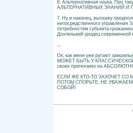
6. Альтернативная наука. Про так
АЛЬТЕРНАТИВНЫХ ЗНАНИЙ И П
7. Ну и наконец, выскажу предпо
непосредственного управления З
потребностям субъекта-гражанина
Дохленький уродец современной к
...
Ох, как меня уже ругают замшелы
МОЖЕТ БЫТЬ У КЛАССИЧЕСКОЙ С
своих претензиях на АБСОЛЮТН
ЕСЛИ ЖЕ КТО-ТО ЗАХОЧЕТ СО
ПОТОМ СПОРЬТЕ, НЕ УВАЖАЕ
СОБОЙ!